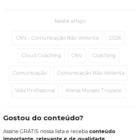
Neste artigo
CNV - Comunicação Não Violenta
2026
Cloud Coaching
CNV
Coaching
Comunicação
Comunicação Não Violenta
Vida Profissional
Wania Moraes Troyano
Gostou do conteúdo?
Assine GRÁTIS nossa lista e receba
conteúdo
importante, relevante e de qualidade