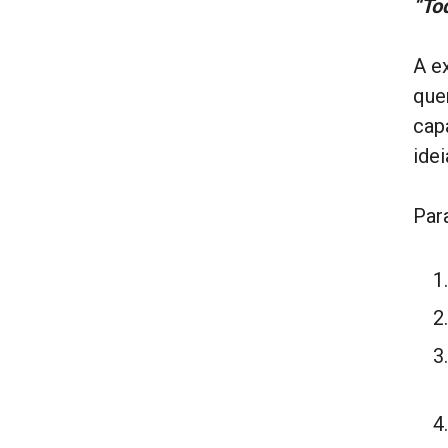
“To
A e
que
cap
ide
Par