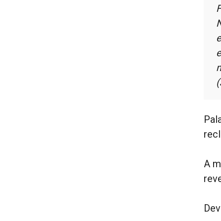
F
N
e
e
m
(
Pal
rec
A m
rev
Dev