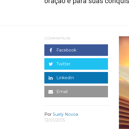
oração e para suas conquis
COMPARTILHE
Facebook
Twitter
LinkedIn
Email
Por
Suely Novoa
12/01/2015