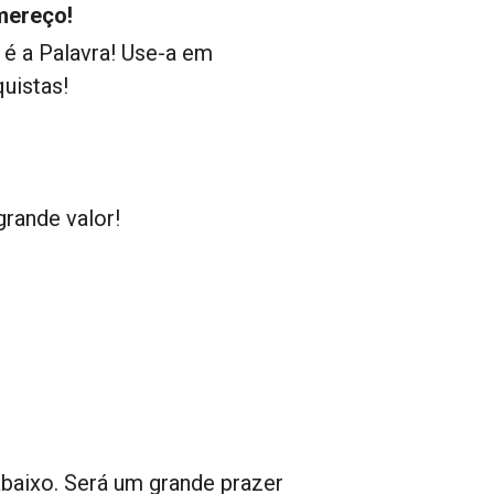
mereço!
 é a Palavra! Use-a em
uistas!
rande valor!
abaixo. Será um grande prazer