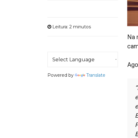
Leitura: 2 minutos
Na 
cam
Ago
Powered by
Translate
“
e
e
E
P
E