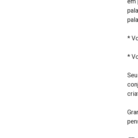
em 
pala
pala
* V
* V
Seu
con
cria
Gra
pen