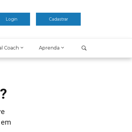
Login
Cadastrar
al Coach
Aprenda
s?
ve
a em