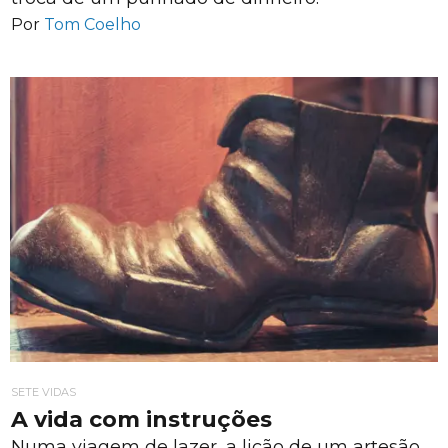
Por
Tom Coelho
SETE VIDAS
A vida com instruções
Numa viagem de lazer, a lição de um artesão