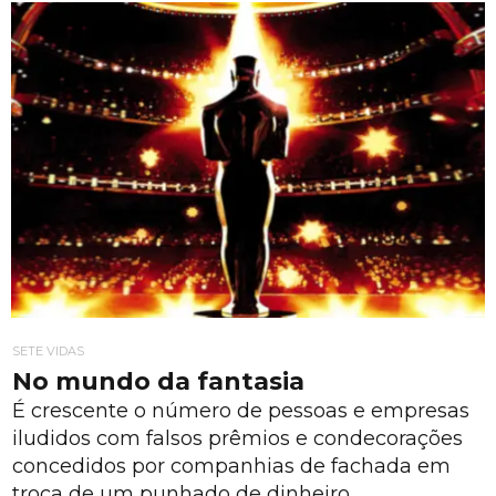
SETE VIDAS
No mundo da fantasia
É crescente o número de pessoas e empresas
iludidos com falsos prêmios e condecorações
concedidos por companhias de fachada em
troca de um punhado de dinheiro.