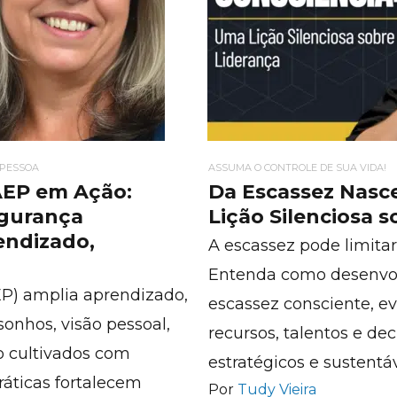
 PESSOA
ASSUMA O CONTROLE DE SUA VIDA!
AEP em Ação:
Da Escassez Nasc
egurança
Lição Silenciosa 
endizado,
A escassez pode limitar 
Entenda como desenvo
EP) amplia aprendizado,
escassez consciente, ev
onhos, visão pessoal,
recursos, talentos e de
 cultivados com
estratégicos e sustentáv
áticas fortalecem
Por
Tudy Vieira