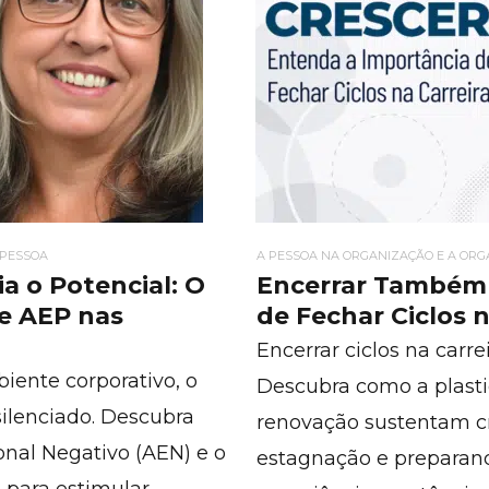
 PESSOA
A PESSOA NA ORGANIZAÇÃO E A OR
a o Potencial: O
Encerrar Também 
 e AEP nas
de Fechar Ciclos n
Encerrar ciclos na carre
ente corporativo, o
Descubra como a plastic
silenciado. Descubra
renovação sustentam c
onal Negativo (AEN) e o
estagnação e preparan