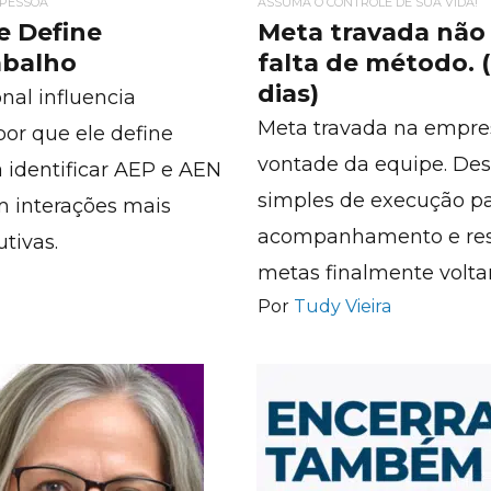
 PESSOA
ASSUMA O CONTROLE DE SUA VIDA!
e Define
Meta travada não 
abalho
falta de método. (
dias)
nal influencia
Meta travada na empres
por que ele define
vontade da equipe. De
a identificar AEP e AEN
simples de execução par
m interações mais
acompanhamento e resp
tivas.
metas finalmente volta
Por
Tudy Vieira