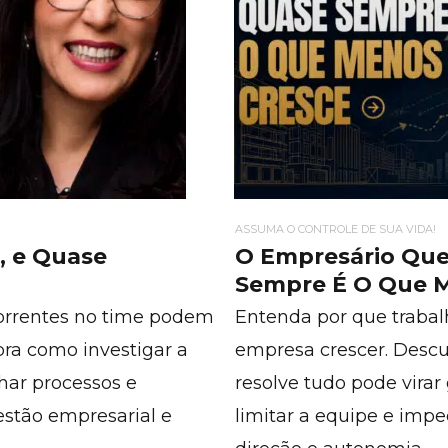
ASSUMA O CONTROLE DE SUA VIDA!
, e Quase
O Empresário Que
Sempre É O Que 
orrentes no time podem
Entenda por que traba
bra como investigar a
empresa crescer. Desc
nhar processos e
resolve tudo pode virar
estão empresarial e
limitar a equipe e imp