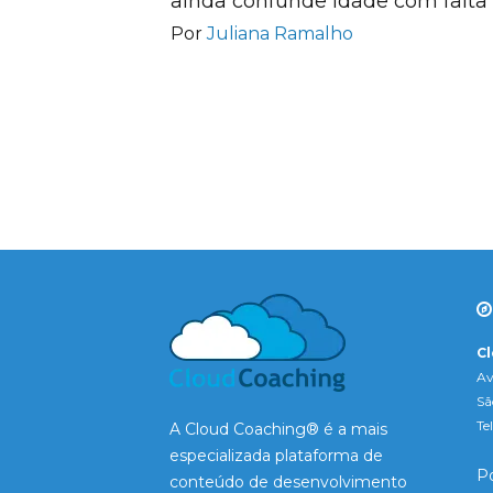
ainda confunde idade com falta 
Por
Juliana Ramalho
C
Av
Sã
Te
A Cloud Coaching® é a mais
especializada plataforma de
Po
conteúdo de desenvolvimento