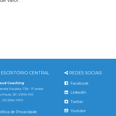
de valor.
ESCRITÓRIO CENTRAL
REDES SOCIAIS
loud Coaching
Facebook
enida Paulista, 726 - 17 andar
LinkedIn
o Paulo, SP, 01310-910
l.: (11) 3254-7470
Twitter
Youtube
lítica de Privacidade