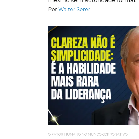
mesmo sem autoridade formal.
Por
Walter Serer
O FATOR HUMANO NO MUNDO CORPORATIVO