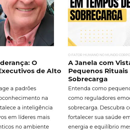
O FATOR HUMANO NO MUNDO CORPO
derança: O
A Janela com Vist
 Executivos de Alto
Pequenos Rituais
Sobrecarga
eage a padrões
Entenda como pequenos
toconhecimento na
como reguladores emo
rtalece a inteligência
sobrecarga. Descubra c
vos em líderes mais
fortalecer sua saúde em
ênticos no ambiente
energia e equilíbrio m