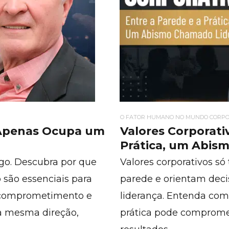
O FATOR HUMANO NO MUNDO CORPO
 Apenas Ocupa um
Valores Corporativ
Prática, um Abis
go. Descubra por que
Valores corporativos s
 são essenciais para
parede e orientam dec
ar comprometimento e
liderança. Entenda com
a mesma direção,
prática pode compromet