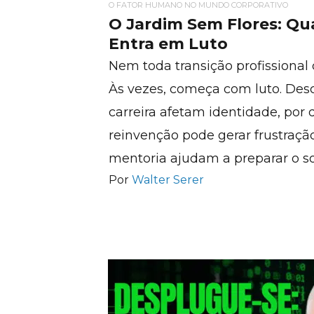
O FATOR HUMANO NO MUNDO CORPORATIVO
O Jardim Sem Flores: Qu
Entra em Luto
Nem toda transição profissiona
Às vezes, começa com luto. De
carreira afetam identidade, por 
reinvenção pode gerar frustraç
mentoria ajudam a preparar o sol
Por
Walter Serer