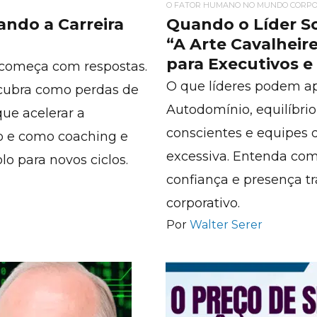
O FATOR HUMANO NO MUNDO CORPO
ando a Carreira
Quando o Líder So
“A Arte Cavalheir
para Executivos 
l começa com respostas.
O que líderes podem a
scubra como perdas de
Autodomínio, equilíbri
que acelerar a
conscientes e equipes
ão e como coaching e
excessiva. Entenda como
o para novos ciclos.
confiança e presença 
corporativo.
Por
Walter Serer