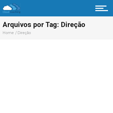
Home
Arquivos por Tag: Direção
Mais Recentes
Home
Direção
Vida Pessoal
Vida Profissional
Profissional Coach