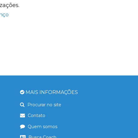
zações.
enço
MAIS INFORMAÇÕES
Procurar no site
Contato
Quem somos
Busca Coach