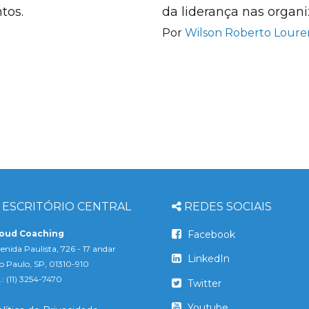
tos.
da liderança nas organi
Por
Wilson Roberto Lour
ESCRITÓRIO CENTRAL
REDES SOCIAIS
loud Coaching
Facebook
enida Paulista, 726 - 17 andar
LinkedIn
o Paulo, SP, 01310-910
l.: (11) 3254-7470
Twitter
Youtube