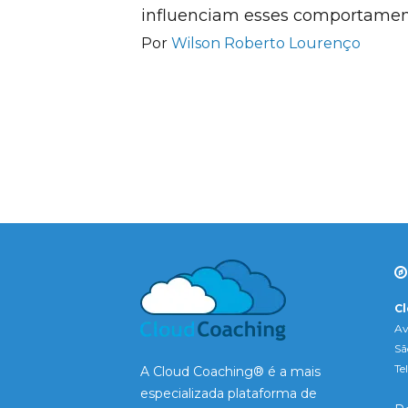
influenciam esses comportamen
Por
Wilson Roberto Lourenço
C
Av
Sã
Te
A Cloud Coaching® é a mais
especializada plataforma de