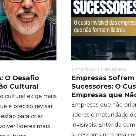
ENTRE PESSOAS E RESULTADOS
 O Desafio
Empresas Sofrem 
ão Cultural
Sucessores: O Cust
Empresas que Nã
 cultural exige mais
Empresas que não prio
ue é preciso revisar
líderes e maturidade d
estão para criar
invisíveis. Entenda co
lver líderes mais
sucessores preserva con