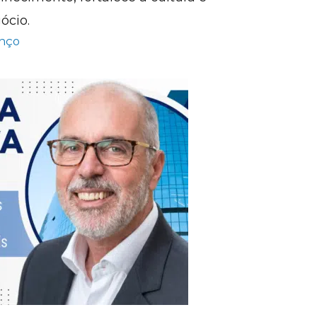
ócio.
enço