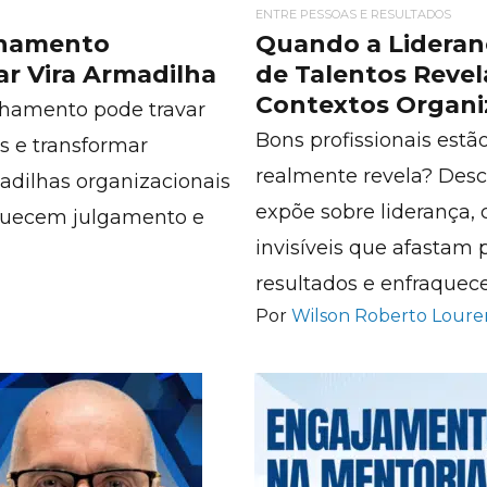
ENTRE PESSOAS E RESULTADOS
inhamento
Quando a Lideranç
r Vira Armadilha
de Talentos Revel
Contextos Organi
nhamento pode travar
Bons profissionais estã
es e transformar
realmente revela? Desc
adilhas organizacionais
expõe sobre liderança,
quecem julgamento e
invisíveis que afasta
resultados e enfraquec
Por
Wilson Roberto Lour