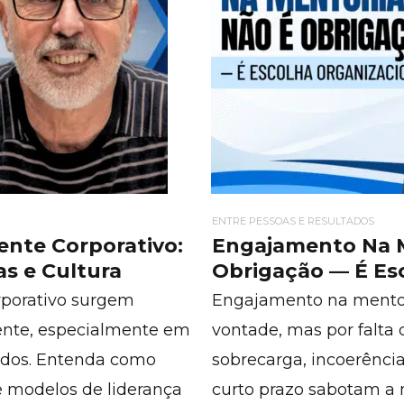
ENTRE PESSOAS E RESULTADOS
nte Corporativo:
Engajamento Na M
as e Cultura
Obrigação — É Es
rporativo surgem
Engajamento na mentori
ente, especialmente em
vontade, mas por falta
tados. Entenda como
sobrecarga, incoerência
 e modelos de liderança
curto prazo sabotam a 