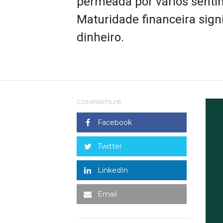
permeada por vários sentim
Maturidade financeira signif
dinheiro.
COMPARTILHE
Facebook
Twitter
LinkedIn
Email