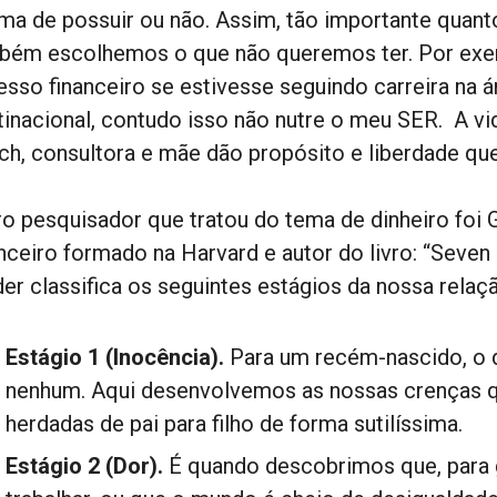
ema de possuir ou não. Assim, tão importante quant
bém escolhemos o que não queremos ter. Por exemp
esso financeiro se estivesse seguindo carreira na 
tinacional, contudo isso não nutre o meu SER. A v
ch, consultora e mãe dão propósito e liberdade qu
ro pesquisador que tratou do tema de dinheiro foi 
anceiro formado na Harvard e autor do livro: “Seven
der classifica os seguintes estágios da nossa relaç
Estágio 1 (Inocência).
Para um recém-nascido, o d
nenhum. Aqui desenvolvemos as nossas crenças q
herdadas de pai para filho de forma sutilíssima.
Estágio 2 (Dor).
É quando descobrimos que, para g