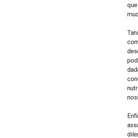
que
mud
Tan
com
dese
pode
dad
con
nut
nos
Enf
ass
dil