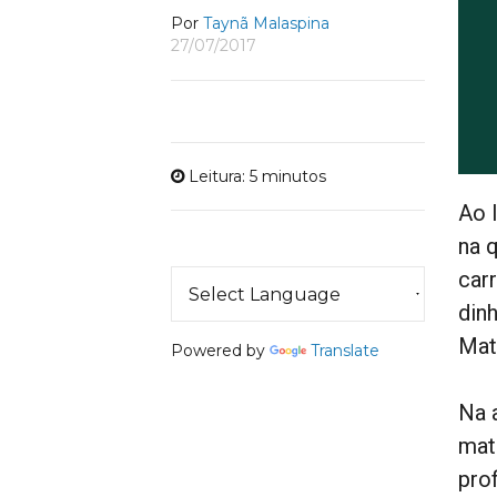
Por
Taynã Malaspina
27/07/2017
Leitura: 5 minutos
Ao 
na 
car
din
Matu
Powered by
Translate
Na 
mat
pro