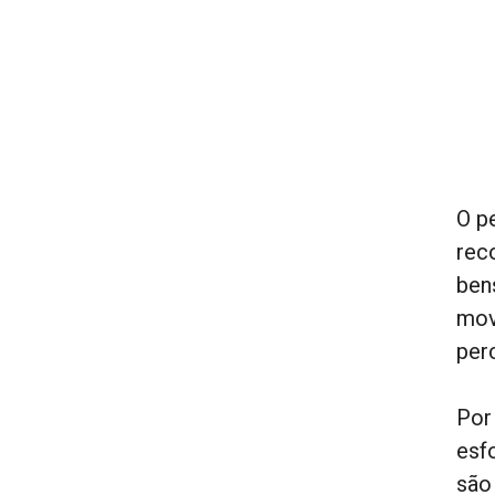
O p
rec
ben
mov
per
Por
esf
são 