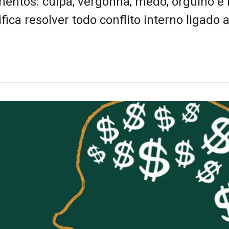
entos: culpa, vergonha, medo, orgulho e i
ica resolver todo conflito interno ligado 