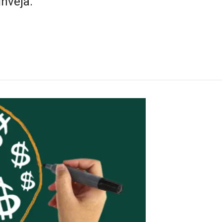
nveja.
a