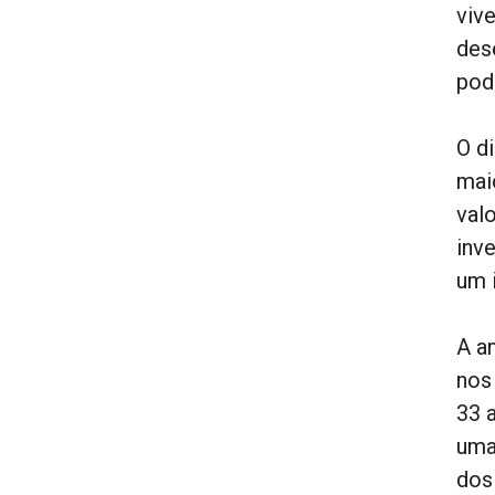
viv
des
pod
O d
mai
val
inv
um 
A a
nos
33 
uma
dos