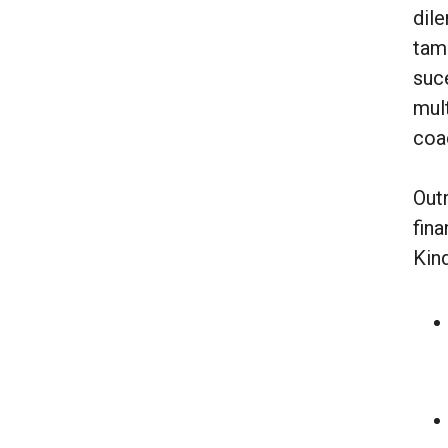
dil
tam
suc
mul
coa
Out
fin
Kin