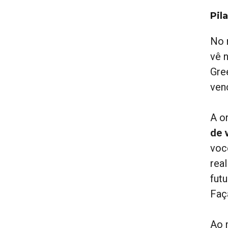
Pil
No 
vê 
Gre
ven
A o
de 
voc
rea
fut
Faç
Ao 