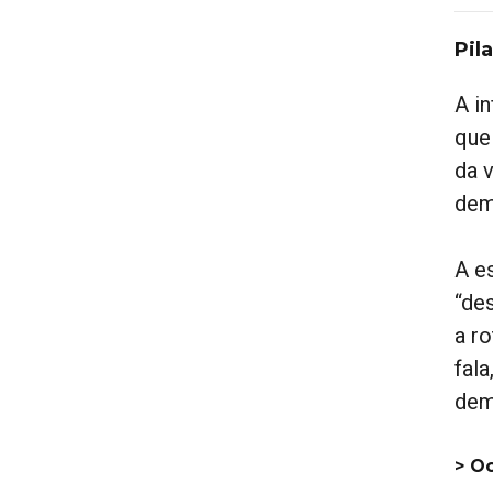
Pil
A i
que
da 
dem
A e
“des
a r
fal
dem
> O