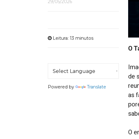
29/05/2026
Leitura: 13 minutos
O T
Ima
de 
reu
Powered by
Translate
as 
por
sabo
O e