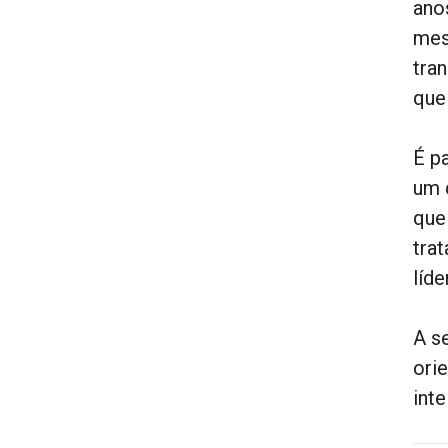
ano
mes
tra
que
É p
um 
que
tra
líd
A s
ori
inte