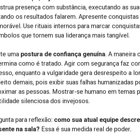
strua presença com substância, executando as sua
xando os resultados falarem. Apresente conquistas d
orável. Use rituais internos para marcar conquist
ímbolos que tornem sua liderança mais tangível.
te uma
postura de confiança genuína
. A maneira
ermina como é tratado. Agir com segurança faz co
esso, enquanto a vulgaridade gera desrespeito a lo
feito demais, pois exibir suas falhas humanizadas p
oximar as pessoas. Mostrar-se humano em temas po
ilidade silenciosa dos invejosos.
gunta para reflexão:
como sua atual equipe descre
sente na sala?
Essa é sua medida real de poder.