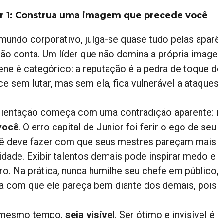
ar 1: Construa uma imagem que precede você
mundo corporativo, julga-se quase tudo pelas aparên
não conta. Um líder que não domina a própria imag
ene é categórico: a reputação é a pedra de toque d
ce sem lutar, mas sem ela, fica vulnerável a ataque
rientação começa com uma contradição aparente:
você
. O erro capital de Junior foi ferir o ego de seu
ê deve fazer com que seus mestres pareçam mais b
lidade. Exibir talentos demais pode inspirar medo
uro. Na prática, nunca humilhe seu chefe em públic
a com que ele pareça bem diante dos demais, pois i
mesmo tempo,
seja visível
. Ser ótimo e invisível 