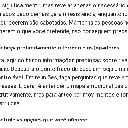
 significa mentir, mas revelar apenas o necessário
elados cedo demais geram resistência, enquanto id
durecerem são sabotadas. Mantenha as pessoas no 
berem o que você pretende, não conseguem prepar
onheça profundamente o terreno e os jogadores
ital agir colhendo informações preciosas sobre riv
iais. Descubra o ponto fraco de cada um, seja uma
ontrolável. Em reuniões, faça perguntas que revel
eresses. Liderar é entender o mapa emocional das 
trutivamente, mas para antecipar movimentos e t
struídas.
ontrole as opções que você oferece