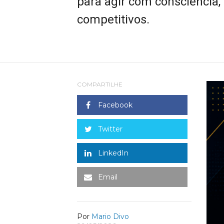
para agir com consciência,
competitivos.
COMPARTILHE
Facebook
Twitter
LinkedIn
Email
Por
Mario Divo