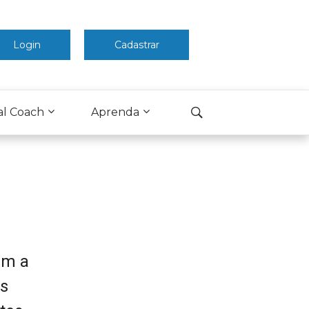
Login
Cadastrar
al Coach
Aprenda
am a
as