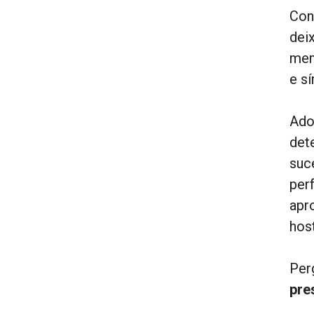
Con
dei
mem
e s
Ado
det
suc
per
apr
host
Per
pre