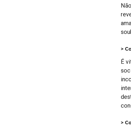
Não
rev
ama
sou
> C
É v
soc
inc
int
des
con
> C