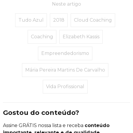
Neste artigo
Tudo Azul
2018
Cloud Coaching
Coaching
Elizabeth Kassis
Empreendedorismo
Mária Pereira Martins De Carvalho
Vida Profissional
Gostou do conteúdo?
Assine GRÁTIS nossa lista e receba
conteúdo
importante, relevante e de qualidade