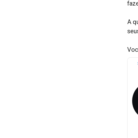
faz
A q
seu
Voc