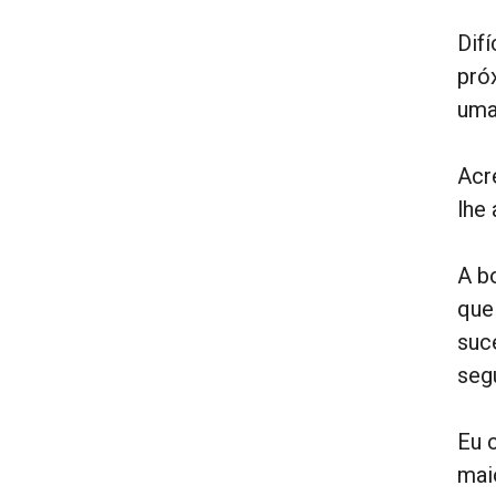
Dif
pró
uma
Acr
lhe
A b
que
suc
seg
Eu 
mai