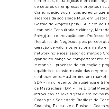
comerciais, estratégicas e em liderança 
de setores de empresas e projetos naci
Comunicação Social, pois acredito que 
alicerces da sociedade.MBA em Gestão
Gestão de Projetos pela FIA, além de E
Lean pela Consultoria Mckinsey, Metodo
Shingijutsu e Inovação com Professor M
República de Negócios, pois percebi q
geração de valor nos relacionamento e 
networking e idealizador do método Cr
grande mudança no comportamento de n
Metanoia – processo de educação e prop
equilíbrio e transformação das empresas
conhecimento.Mastermind em marketing
SDA – maior evento de audiência e tráf
da Mastreclass TDM – The Digital Meeti
introdução ao Mkt digital e em novos 
Coach pela Sociedade Brasileira de Coac
Coaching Executive e Business Coaching