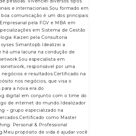
de pessoas. Vivenciei diversos tipos
onais e internacionais.Sou formado em
a boa comunicação é um dos principais
 Empresarial pela FGV e MBA em
specializações em Sistema de Gestão
logia Kaizen pela Consultoria
oyses Simantopb.Idealizei a
ue há uma lacuna na condução de
network.Sou especialista em
ossnetwork, responsável por uma
egócios e resultados.Certificado na
ósito nos negócios, que visa o
 para a nova era do
 digital em conjunto com o time do
ego de internet do mundo.Idealizador
ng – grupo especializado na
mercados.Certificado como Master
hing: Personal & Professional
.Meu propósito de vida é ajudar você