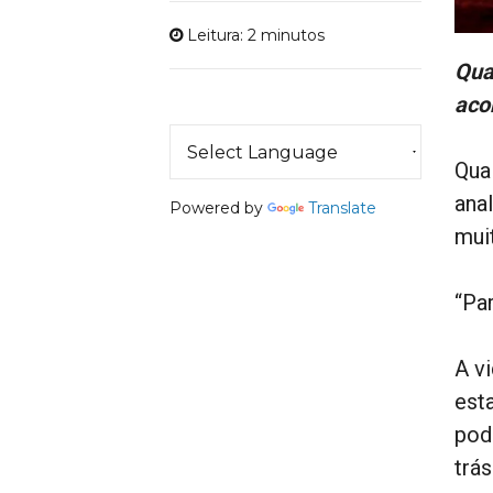
Leitura: 2 minutos
Qua
aco
Qua
ana
Powered by
Translate
mui
“Par
A v
est
pod
trá