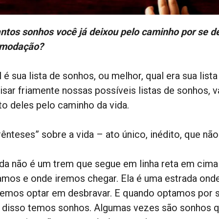
ntos sonhos você já deixou pelo caminho por se dei
modação?
l é sua lista de sonhos, ou melhor, qual era sua lis
lisar friamente nossas possíveis listas de sonhos
to deles pelo caminho da vida.
ênteses” sobre a vida – ato único, inédito, que não
ida não é um trem que segue em linha reta em cim
amos e onde iremos chegar. Ela é uma estrada ond
emos optar em desbravar. E quando optamos por s
s disso temos sonhos. Algumas vezes são sonho