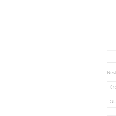
Nest
Cr
Gl