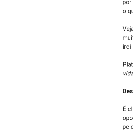
por
o q
Vej
mui
ire
Plat
vid
Des
É c
opo
pel