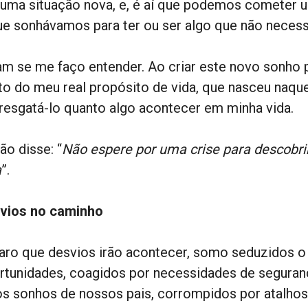
 uma situação nova, e, é aí que podemos cometer u
ue sonhávamos para ter ou ser algo que não neces
am se me faço entender. Ao criar este novo sonho 
to do meu real propósito de vida, que nasceu naqu
i resgatá-lo quanto algo acontecer em minha vida.
ão disse: “
Não espere por uma crise para descobri
a
”.
vios no caminho
laro que desvios irão acontecer, somo seduzidos 
rtunidades, coagidos por necessidades de seguran
os sonhos de nossos pais, corrompidos por atalhos