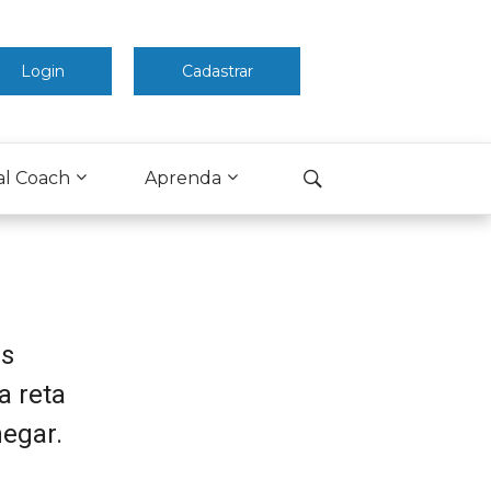
Login
Cadastrar
al Coach
Aprenda
as
a reta
egar.