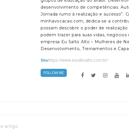
grupos de educação do Brasil. Desenvo
desenvolvimento de competências. Auto
Jornada rumo à realização e sucesso”. C
minhavocacao.com, dedica-se a contribu
possam descobrir o poder de realização 
podem trazer para suas vidas, negócio
empresa Eu Salto Alto – Mulheres de Ne
Desenvolvimento, Treinamentos e Capa
https://www.eusaltoalto.com.br/
Site
FOLLOW ME
e artigo