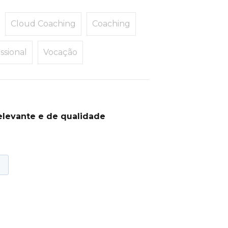
Cloud Coaching
Coaching
ssional
Vocação
elevante e de qualidade