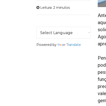
Leitura: 2 minutos
Ant
aqu
sol
Agor
apr
Powered by
Translate
Pen
pod
pes
fun
pre
val
gent