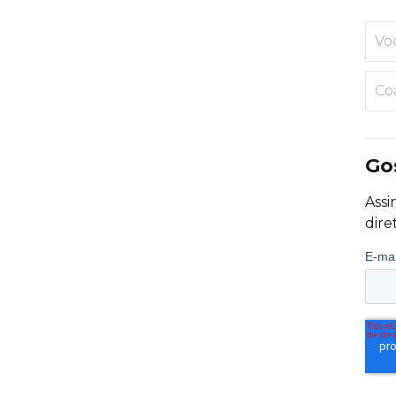
Vo
Co
Go
Assi
dire