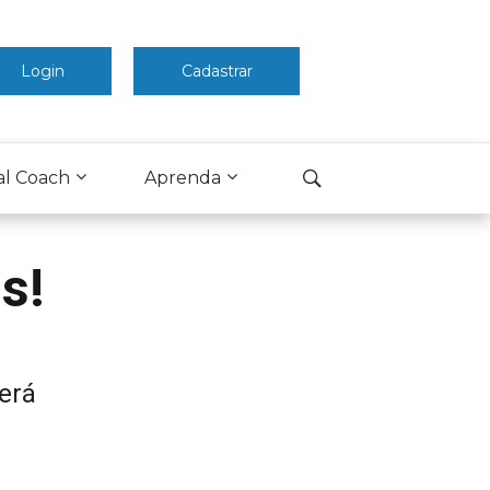
Login
Cadastrar
al Coach
Aprenda
s!
será