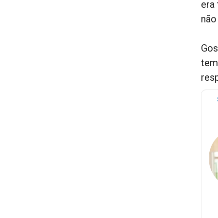
era
não
Gos
tem
res