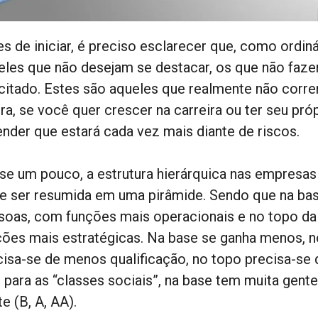
es de iniciar, é preciso esclarecer que, como ordin
eles que não desejam se destacar, os que não faze
icitado. Estes são aqueles que realmente não corre
a, se você quer crescer na carreira ou ter seu próp
ender que estará cada vez mais diante de riscos.
se um pouco, a estrutura hierárquica nas empresas
e ser resumida em uma pirâmide. Sendo que na base
soas, com funções mais operacionais e no topo d
ções mais estratégicas. Na base se ganha menos, n
cisa-se de menos qualificação, no topo precisa-se
e para as “classes sociais”, na base tem muita gent
e (B, A, AA).