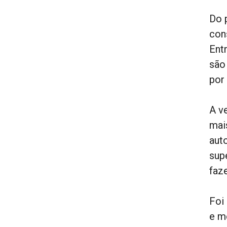
Do 
con
Ent
são
por
A v
mais
aut
sup
faz
Foi
e m