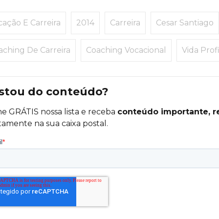
cação E Carreira
2014
Carreira
Cesar Santiago
aching De Carreira
Coaching Vocacional
Vida Profi
stou do conteúdo?
ne GRÁTIS nossa lista e receba
conteúdo importante, r
tamente na sua caixa postal.