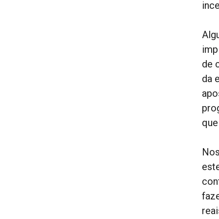
inc
Alg
imp
de 
da 
apo
pro
que
Nos
est
con
faz
reai