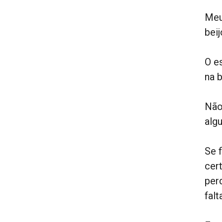
Meu
bei
O e
na 
Não
alg
Se 
cer
per
fal