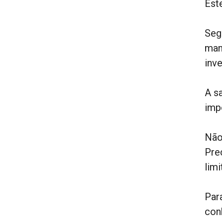
Est
Seg
man
inv
A s
imp
Não
Pre
lim
Par
con