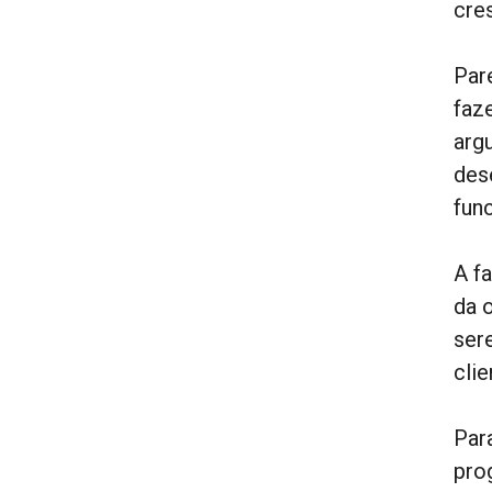
cre
Par
faz
arg
des
fun
A f
da 
ser
cli
Par
pro