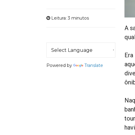
Leitura: 3 minutos
A s
qua
Era
aqu
Powered by
Translate
dive
ôni
Naq
banh
tou
hav