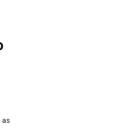
o
e as