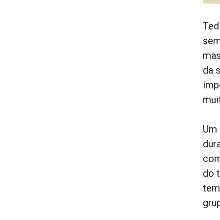
Ted
sem
mas
da s
imp
mui
Um 
dur
com
do 
tem
gru