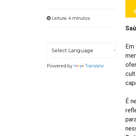
Leitura: 4 minutos
Saú
Em 
men
ofe
Powered by
Translate
cul
cap
É n
ref
par
nes