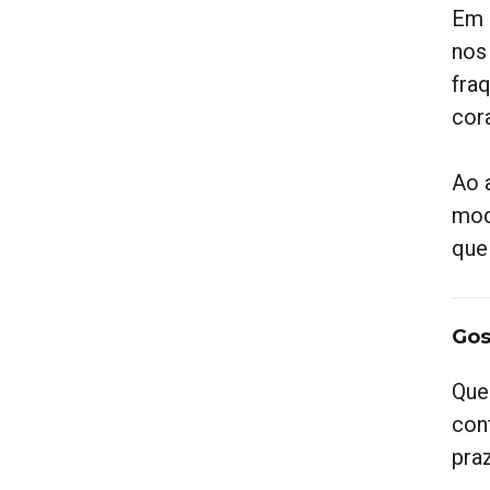
Em 
nos
fra
cor
Ao a
mod
que
Gos
Que
con
pra