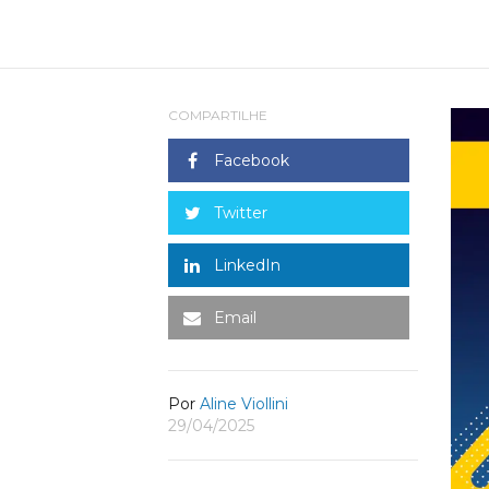
COMPARTILHE
Facebook
Twitter
LinkedIn
Email
Por
Aline Viollini
29/04/2025