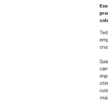
Ess
pro
col
Ted
emp
cru
Qua
cam
imp
oti
cui
más