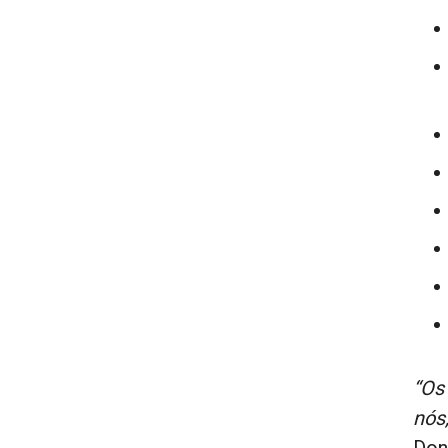
“Os
nós
Don