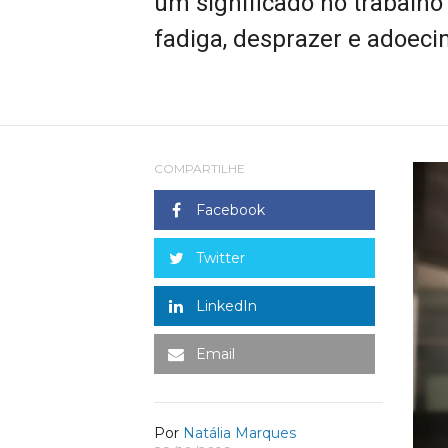
um significado no trabalho
fadiga, desprazer e adoeci
COMPARTILHE
Facebook
Twitter
LinkedIn
Email
Por
Natália Marques