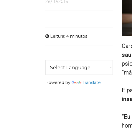
28/10/2016
Leitura: 4 minutos
Car
sau
psi
“má
Powered by
Translate
E p
ins
“Eu
hom