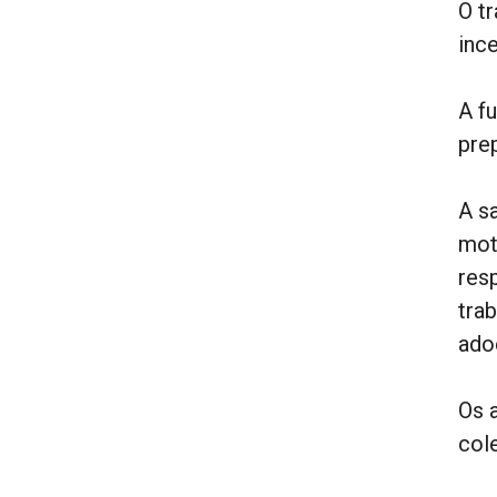
O t
inc
A f
pre
A s
mot
res
tra
ado
Os 
cole