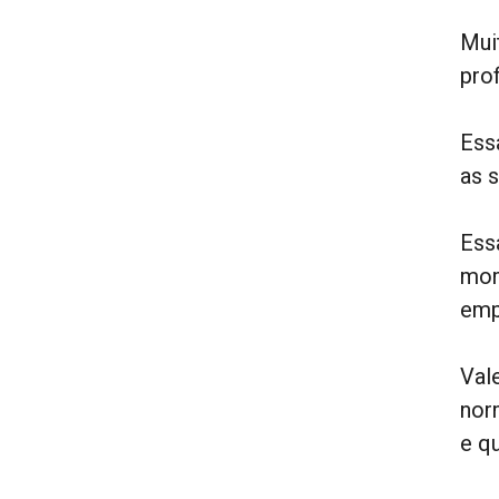
Mui
prof
Ess
as 
Essa
mom
emp
Val
nor
e q