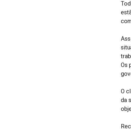
Tod
est
com
Ass
sit
tra
Os 
gov
O c
da 
obj
Rec