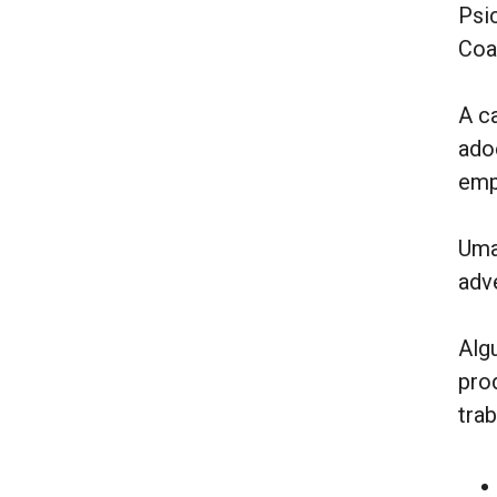
Psi
Coa
A c
ado
empr
Uma
adv
Alg
pro
trab