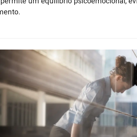
 permite um equilíbrio psicoemocional, ev
mento.