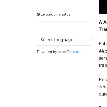
Leitura: 5 minutos
A A
Tra
Est
Mud
Powered by
Translate
ser
tra
Res
des
qua