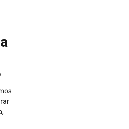
 a
o
imos
rar
a,