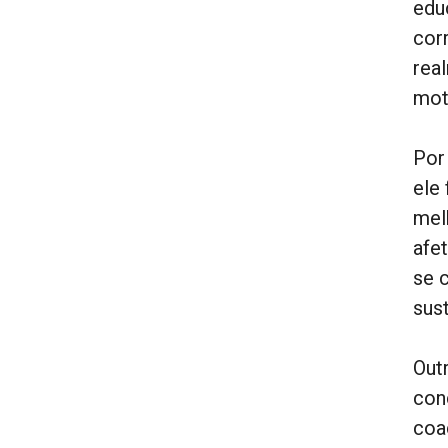
edu
cor
rea
mot
Por
ele
mel
afe
se 
sust
Out
con
coa