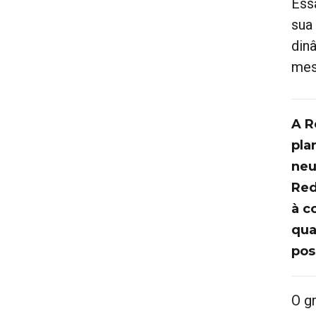
Ess
sua
din
mes
A R
pla
neu
Red
à c
qua
pos
O g