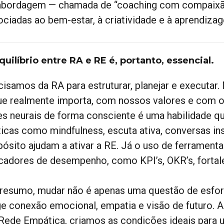
abordagem — chamada de “coaching com compaixão
ociadas ao bem-estar, à criatividade e à aprendiza
quilíbrio entre RA e RE é, portanto, essencial.
cisamos da RA para estruturar, planejar e executa
ue realmente importa, com nossos valores e com os
es neurais de forma consciente é uma habilidade q
ticas como mindfulness, escuta ativa, conversas in
pósito ajudam a ativar a RE. Já o uso de ferrament
icadores de desempenho, como KPI’s, OKR’s, forta
resumo, mudar não é apenas uma questão de esfor
ge conexão emocional, empatia e visão de futuro. A
 Rede Empática, criamos as condições ideais para