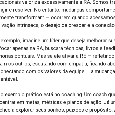
cacionais valoriza excessivamente a RA. Somos trein
rigir e resolver. No entanto, mudanças comportame
lmente transformam — ocorrem quando acessamos a
ivação intrínseca, o desejo de crescer e a conexão
 exemplo, imagine um líder que deseja melhorar s
 focar apenas na RA, buscará técnicas, livros e fee
horias pontuais. Mas se ele ativar a RE — refletin
tam os outros, escutando com empatia, ficando ab
conectando com os valores da equipe — a mudança 
entável.
ro exemplo prático está no coaching. Um coach qu
centrar em metas, métricas e planos de ação. Já u
chee a explorar seus sonhos, paixões e propósito. 