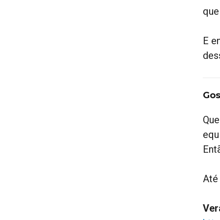
que
E e
des
Gos
Que
equi
Ent
Até
Ver