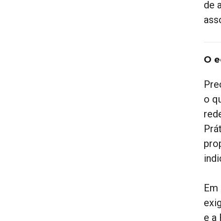
de 
ass
O e
Pre
o q
red
Prá
pro
ind
Em 
exi
e a