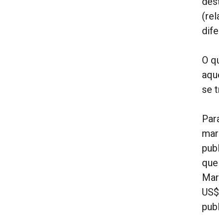
des
(re
dif
O q
aqu
se 
Par
mar
pub
que
Mar
US$
pub