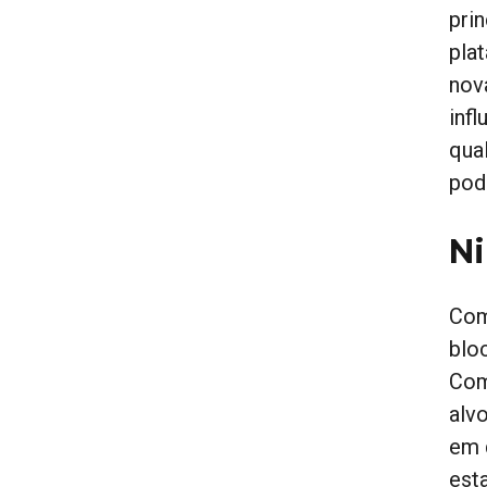
pri
pla
nov
inf
qua
pod
Ni
Com
blo
Com
alv
em 
est