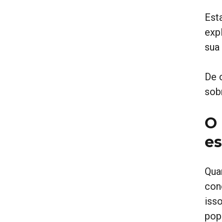
Est
exp
sua
De 
sob
O 
es
Quan
conc
iss
pop