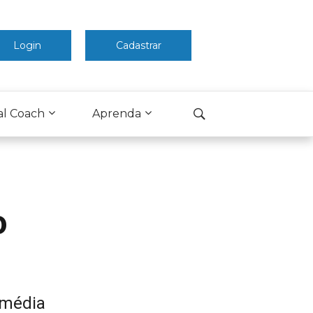
Login
Cadastrar
al Coach
Aprenda
o
 média