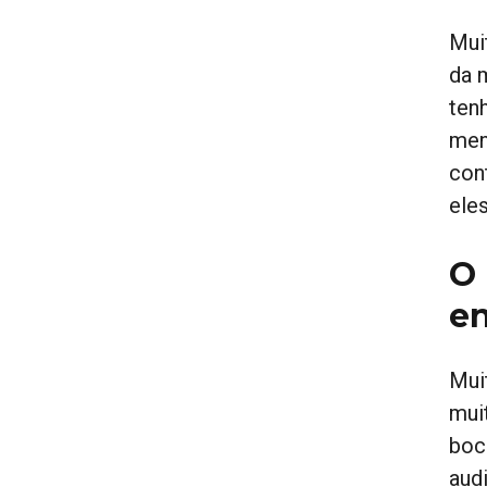
Mui
da 
ten
men
con
ele
O 
e
Mui
mui
boc
aud