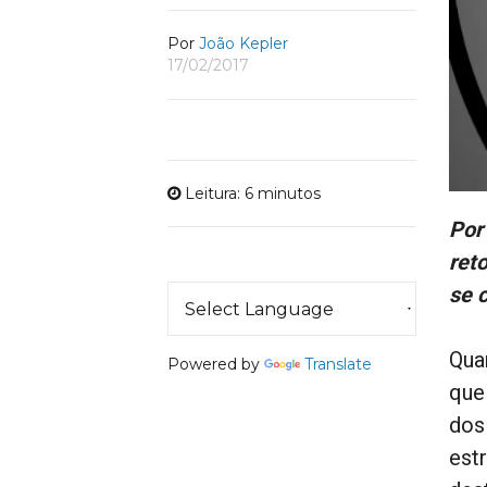
Por
João Kepler
17/02/2017
Leitura: 6 minutos
Por
ret
se 
Qua
Powered by
Translate
que
dos
est