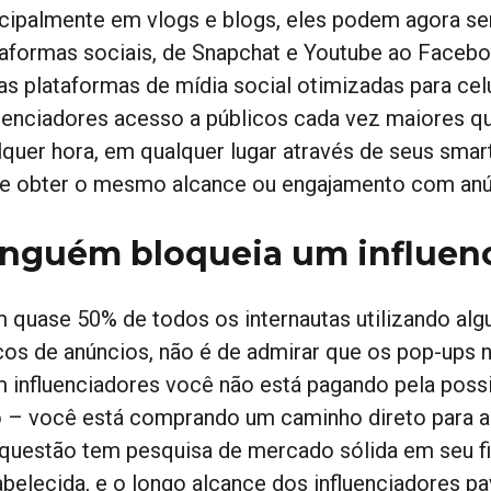
ncipalmente em vlogs e blogs, eles podem agora s
taformas sociais, de Snapchat e Youtube ao Facebo
as plataformas de mídia social otimizadas para cel
luenciadores acesso a públicos cada vez maiores 
lquer hora, em qualquer lugar através de seus sm
e obter o mesmo alcance ou engajamento com anú
nguém bloqueia um influen
 quase 50% de todos os internautas utilizando al
cos de anúncios, não é de admirar que os pop-ups 
 influenciadores você não está pagando pela poss
o – você está comprando um caminho direto para a
questão tem pesquisa de mercado sólida em seu fim
abelecida, e o longo alcance dos influenciadores p