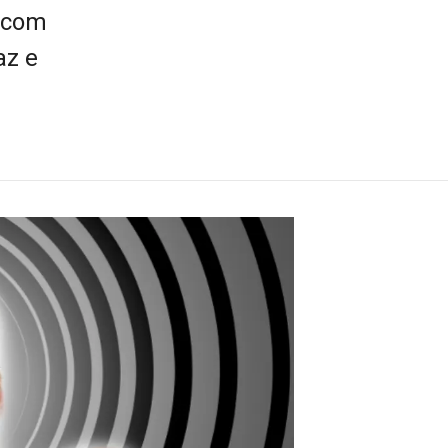
o com
az e