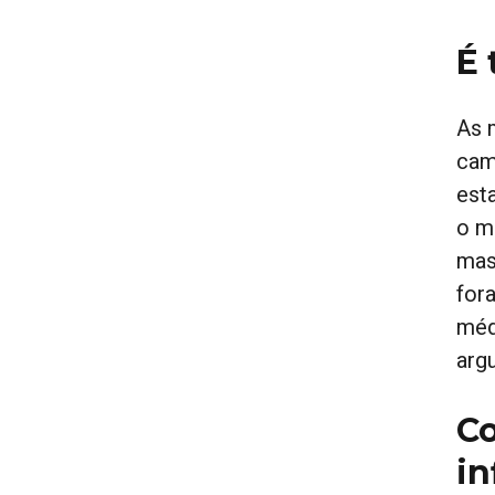
É 
As 
cam
est
o m
mas
for
méd
arg
Co
in