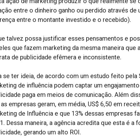
ta ação de marketing produzir o que realmente se 
lação entre o dinheiro ganho ou perdido através de 
erença entre o montante investido e o recebido).
ue talvez possa justificar esses pensamentos e pos
eles que fazem marketing da mesma maneira que a
trata de publicidade efêmera e inconsistente.
a se ter ideia, de acordo com um estudo feito pel
keting de influência podem captar um engajamento
licidade paga em meios de comunicação. Além dis
 as empresas geram, em média, US$ 6,50 em receit
keting de Influência e que 13% dessas empresas f
1. Dessa maneira, a agência acredita que esta é a 
licidade, gerando um alto ROI.