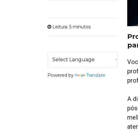
Leitura: 5 minutos
Pr
pa
Voc
pro
Powered by
Translate
pro
A d
pós
mel
ate