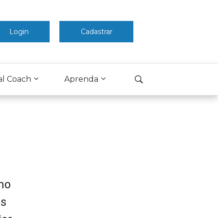
Login
Cadastrar
al Coach
Aprenda
mo
as