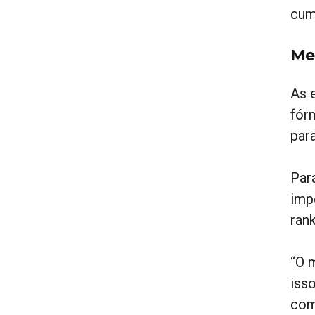
cump
Me
As 
fórm
par
Par
imp
ran
“O 
iss
com