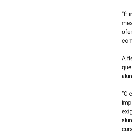
“É 
mes
ofe
con
A f
que
alu
“O 
impo
exi
alu
curs