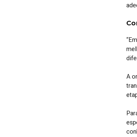
ade
Co
“Em
mel
dif
A o
tra
eta
Par
esp
con