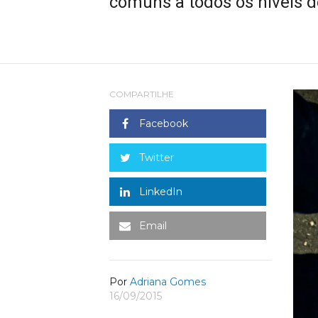
comuns a todos os níveis d
COMPARTILHE
Facebook
Twitter
LinkedIn
Email
Por
Adriana Gomes
16/09/2015