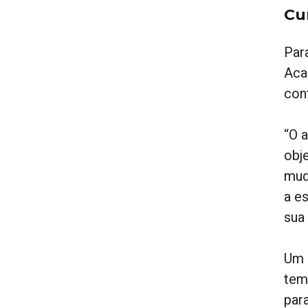
Cu
Par
Aca
con
“O a
obj
mud
a e
sua 
Um 
tem 
par