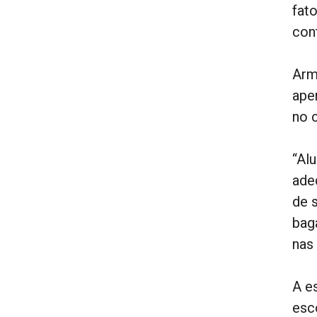
fat
cont
Arm
ape
no 
“Al
ade
de 
bag
nas
A e
esco