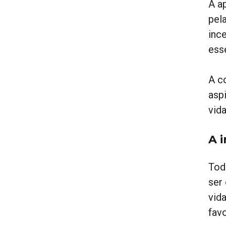
A a
pel
inc
ess
A c
asp
vid
A 
Tod
ser
vid
fav