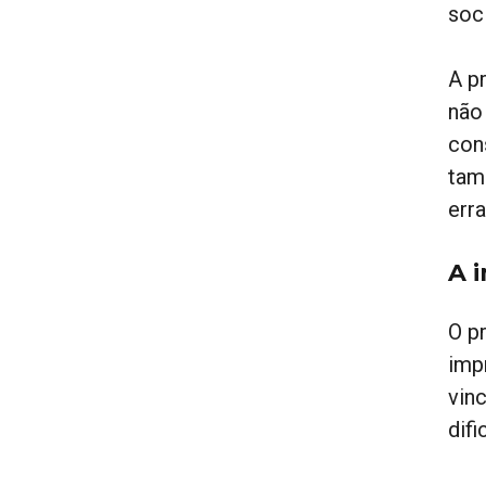
soci
A pr
não
con
tam
erra
A 
O p
imp
vin
dif