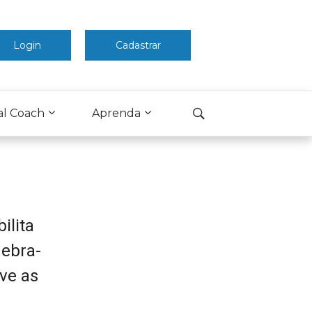
Login
Cadastrar
al Coach
Aprenda
ilita
uebra-
ve as