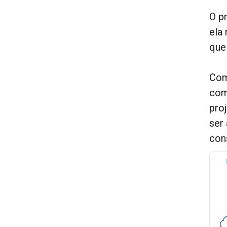
O p
ela
que 
Com
com
pro
ser
con