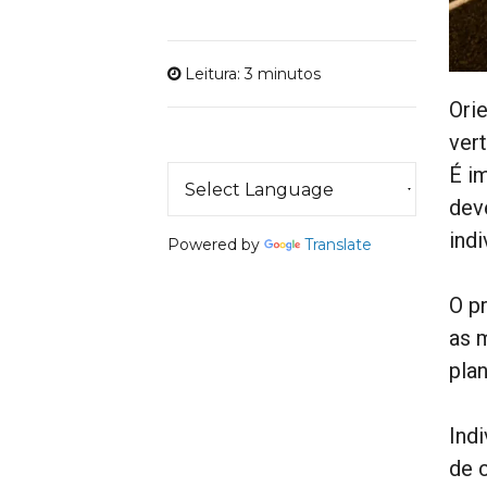
Leitura: 3 minutos
Orie
ver
É i
deve
indi
Powered by
Translate
O p
as 
pla
Ind
de 