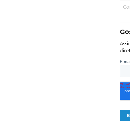
Co
Go
Assi
dire