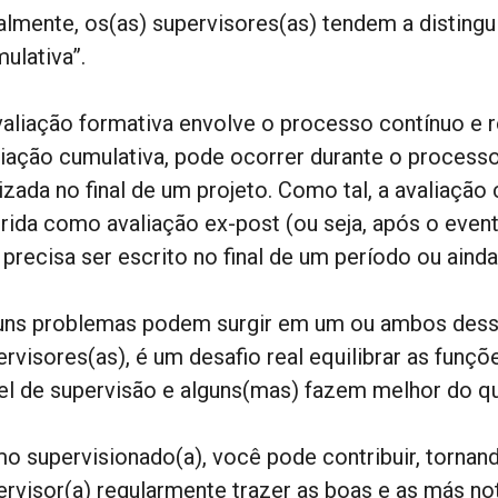
almente, os(as) supervisores(as) tendem a distingui
ulativa”.
valiação formativa envolve o processo contínuo e r
liação cumulativa, pode ocorrer durante o process
lizada no final de um projeto. Como tal, a avaliaç
erida como avaliação ex-post (ou seja, após o event
precisa ser escrito no final de um período ou ainda 
uns problemas podem surgir em um ou ambos desse
ervisores(as), é um desafio real equilibrar as funç
el de supervisão e alguns(mas) fazem melhor do qu
o supervisionado(a), você pode contribuir, tornand
ervisor(a) regularmente trazer as boas e as más not