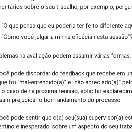
entários sobre o seu trabalho, por exemplo, pergu
“O que pensa que eu poderia ter feito diferente aq
“Como você julgaria minha eficácia nesta sessão”
blemas na avaliação podem assumir várias formas.
Você pode discordar do feedback que recebe em um
que foi “mal-entendido(a)” e “não apreciado(a)” pelo
a o caso de na próxima reunião, solicitar esclarec
sam prejudicar o bom andamento do processo.
Você pode sentir que o(a) seu(sua) supervisor(a) e
entino e inesperado, sobre um aspecto do seu traba