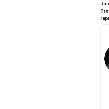
Joã
Pre
rep