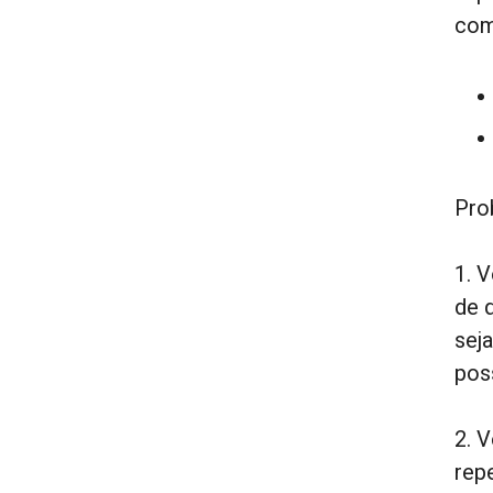
com
Pro
1. 
de 
sej
pos
2. 
rep