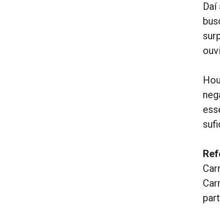
Daí
bus
sur
ouvi
Hou
neg
ess
sufi
Ref
Carr
Carr
par