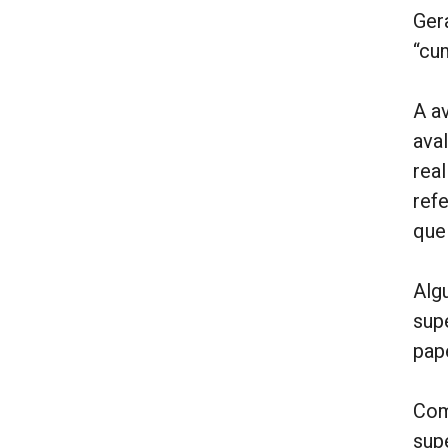
Ger
“cum
A a
ava
rea
ref
que 
Alg
sup
pap
Com
sup