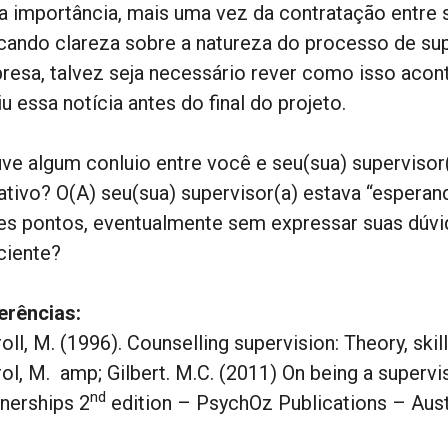
 a importância, mais uma vez da contratação entre s
cando clareza sobre a natureza do processo de sup
presa, talvez seja necessário rever como isso acon
u essa notícia antes do final do projeto.
ve algum conluio entre você e seu(sua) supervisor(
ativo? O(A) seu(sua) supervisor(a) estava “espera
es pontos, eventualmente sem expressar suas dúvi
ciente?
erências:
oll, M. (1996). Counselling supervision: Theory, ski
ol, M. amp; Gilbert. M.C. (2011) On being a supervi
nd
tnerships 2
edition – PsychOz Publications – Aust