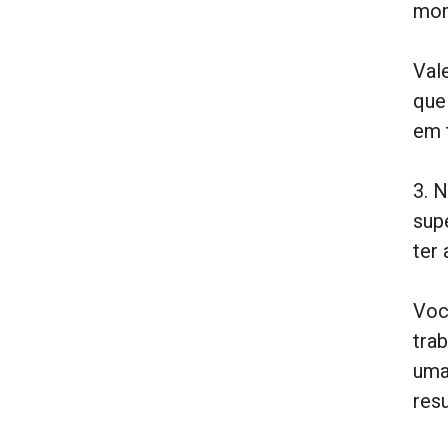
mom
Val
que
em 
3. 
sup
ter
Voc
tra
uma
res