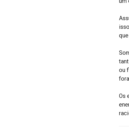
um 
Ass
iss
que
Som
tan
ou 
fora
Os 
ene
rac