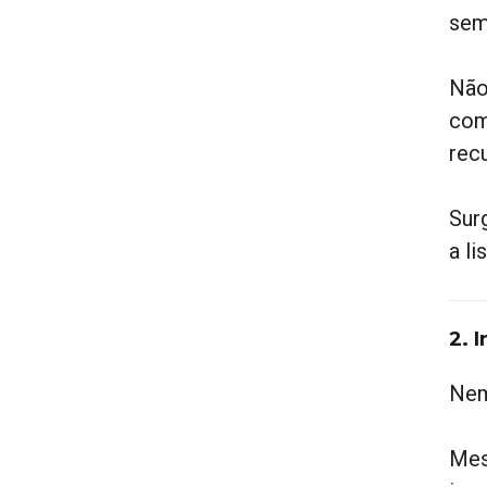
sem
Não
com
rec
Sur
a li
2. 
Nem
Mes