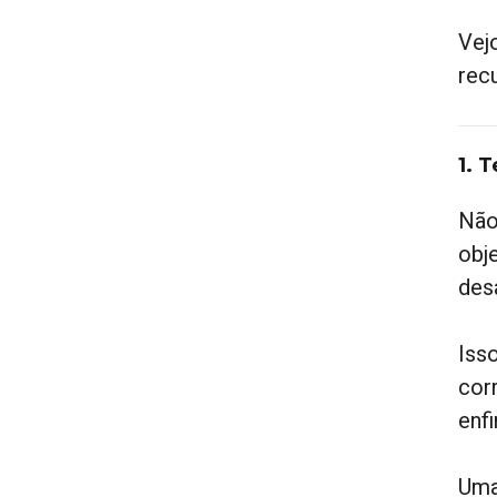
Vej
rec
1. 
Não
obj
des
Iss
cor
enf
Uma