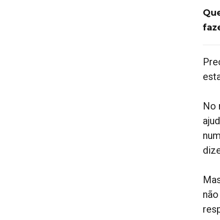
Que
faz
Pre
est
No 
aju
num
diz
Mas
não
res