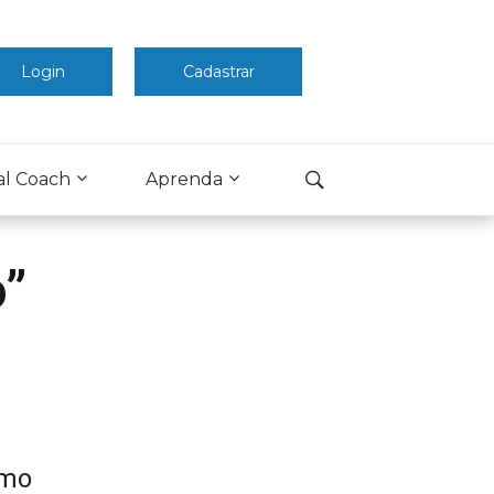
Login
Cadastrar
al Coach
Aprenda
o”
omo