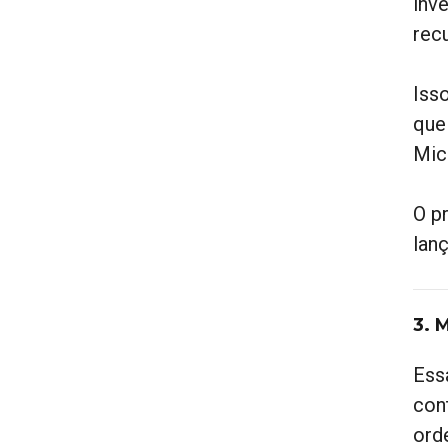
inv
rec
Iss
que
Mic
O p
lan
3. 
Ess
con
ord