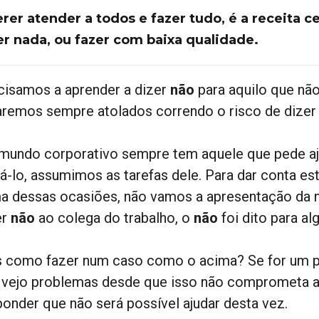
rer atender a todos e fazer tudo, é a receita c
er nada, ou fazer com baixa qualidade.
cisamos a aprender a dizer
não
para aquilo que não
aremos sempre atolados correndo o risco de dize
mundo corporativo sempre tem aquele que pede aj
dá-lo, assumimos as tarefas dele. Para dar conta es
a dessas ocasiões, não vamos a apresentação da nos
er
não
ao colega do trabalho, o
não
foi dito para a
 como fazer num caso como o acima? Se for um ped
 vejo problemas desde que isso não comprometa as
ponder que não será possível ajudar desta vez.