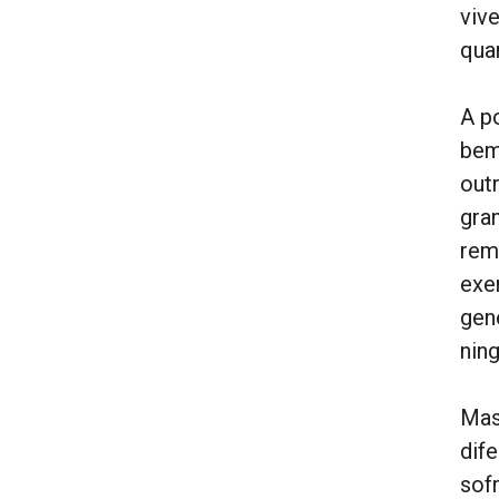
viv
qua
A p
bem
out
gra
rem
exe
gen
nin
Mas
dif
sof