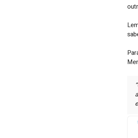
outr
Lem
sab
Para
Men
“
a
e