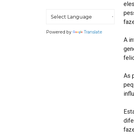
ele
pes
faz
Powered by
Translate
A i
gen
feli
As 
peq
inf
Est
dif
faz