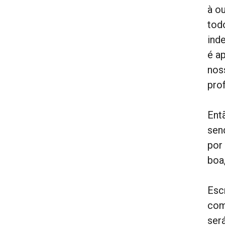
à ou
tod
ind
é a
nos
pro
Ent
sen
por
boa
Esc
com
ser