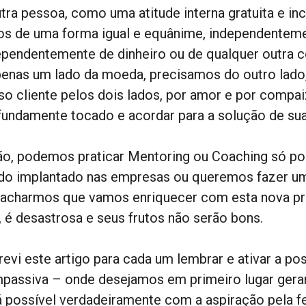
tra pessoa, como uma atitude interna gratuita e inco
os de uma forma igual e equânime, independenteme
ependentemente de dinheiro ou de qualquer outra 
penas um lado da moeda, precisamos do outro lado
so cliente pelos dois lados, por amor e por compai
fundamente tocado e acordar para a solução de sua
ão, podemos praticar Mentoring ou Coaching só po
do implantado nas empresas ou queremos fazer um
 acharmos que vamos enriquecer com esta nova pro
, é desastrosa e seus frutos não serão bons.
revi este artigo para cada um lembrar e ativar a po
passiva – onde desejamos em primeiro lugar gerar 
á possível verdadeiramente com a aspiração pela f