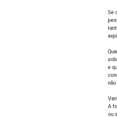
Se 
pes
tan
asp
Qua
sob
e q
con
não
Vam
A f
ou 