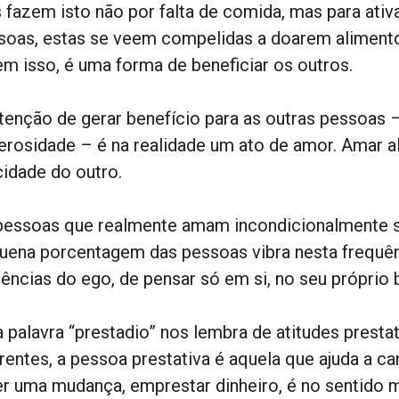
s fazem isto não por falta de comida, mas para ativ
soas, estas se veem compelidas a doarem alimento
em isso, é uma forma de beneficiar os outros.
ntenção de gerar benefício para as outras pessoas 
erosidade – é na realidade um ato de amor. Amar a
cidade do outro.
pessoas que realmente amam incondicionalmente s
uena porcentagem das pessoas vibra nesta frequênc
luências do ego, de pensar só em si, no seu próprio
a palavra “prestadio” nos lembra de atitudes presta
erentes, a pessoa prestativa é aquela que ajuda a c
er uma mudança, emprestar dinheiro, é no sentido ma