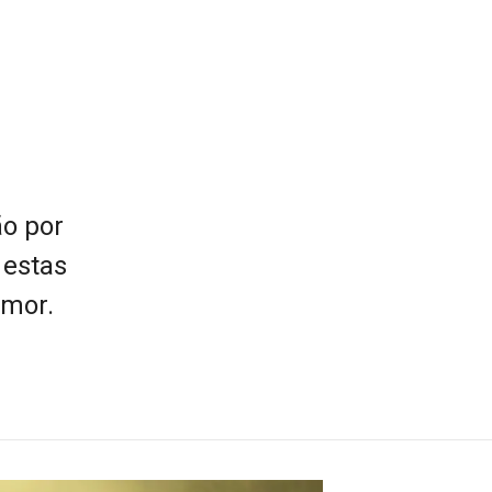
ão por
 estas
amor.