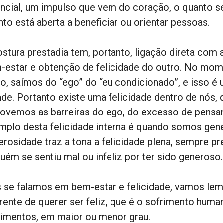
encial, um impulso que vem do coração, o quanto se
nto está aberta a beneficiar ou orientar pessoas.
ostura prestadia tem, portanto, ligação direta com 
-estar e obtenção de felicidade do outro. No mo
ro, saímos do “ego” do “eu condicionado”, e isso é 
nde. Portanto existe uma felicidade dentro de nós,
ovemos as barreiras do ego, do excesso de pensam
mplo desta felicidade interna é quando somos gener
erosidade traz a tona a felicidade plena, sempre p
guém se sentiu mal ou infeliz por ter sido generoso.
 se falamos em bem-estar e felicidade, vamos lemb
erente de querer ser feliz, que é o sofrimento hum
rimentos, em maior ou menor grau.