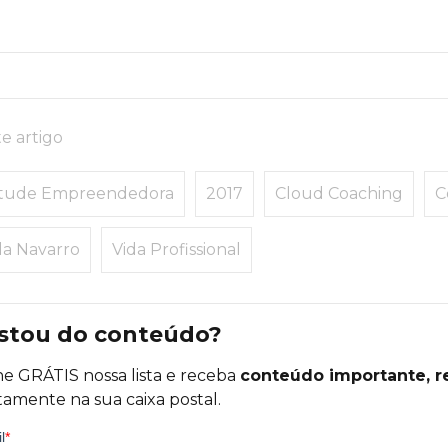
e artigo
itude Empreendedora
2017
Cloud Coaching
C
la Navarro
Vida Profissional
stou do conteúdo?
ne GRÁTIS nossa lista e receba
conteúdo importante, r
tamente na sua caixa postal.