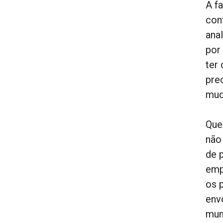
A fa
con
ana
por
ter
pre
mud
Que
não
de 
emp
os 
env
mun