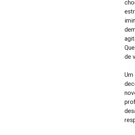
choq
est
imi
dem
agi
Que
de 
Um 
dec
nov
pro
des
res