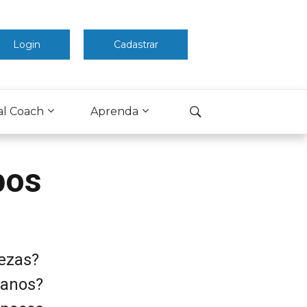
Login
Cadastrar
al Coach
Aprenda
pos
ezas?
 anos?