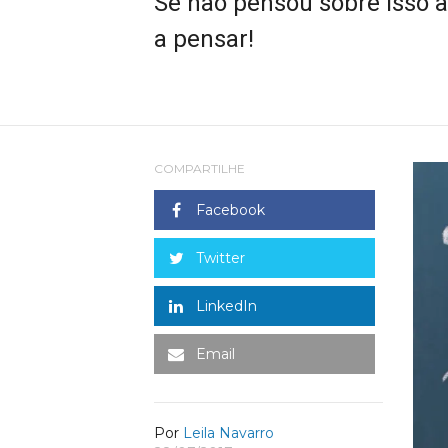
Se não pensou sobre isso 
a pensar!
COMPARTILHE
Facebook
Twitter
LinkedIn
Email
Por
Leila Navarro