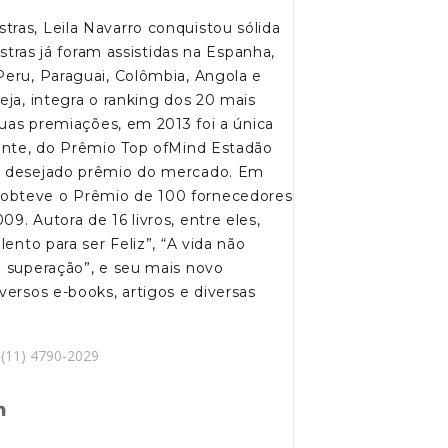
ras, Leila Navarro conquistou sólida
estras já foram assistidas na Espanha,
Peru, Paraguai, Colômbia, Angola e
eja, integra o ranking dos 20 mais
 suas premiações, em 2013 foi a única
rante, do Prêmio Top ofMind Estadão
 e desejado prêmio do mercado. Em
 obteve o Prêmio de 100 fornecedores
9. Autora de 16 livros, entre eles,
lento para ser Feliz”, “A vida não
a superação”, e seu mais novo
versos e-books, artigos e diversas
(11) 4790-2029
e