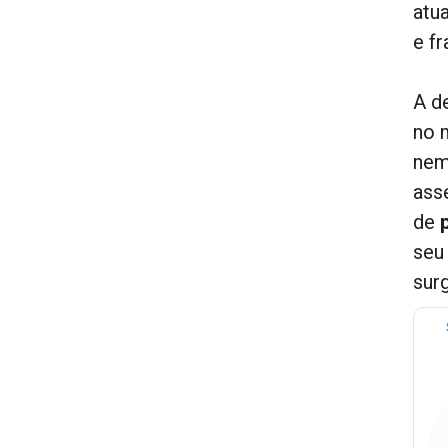
atu
e f
A d
no 
nem
ass
de
seu
sur