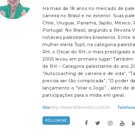
Há mais de 18 anos no mercado de palest
carreira no Brasil e no exterior. Suas pal
Chile, Uruguai, Panamá, Japão, México, 
Portugal. No Brasil, segundo a Revista V
notáveis palestrantes brasileiros. Entre
mulher eleita Top5, na categoria palest
RH, o Oscar do RH, o mais prestigiado
2005 levou em primeiro lugar! Também
de RH – Categoria palestrante do ano 200
“Autocoaching de carreira e de vida”, “Ta
precisa ser tão complicada”, “O poder d
lançamento o “Virar o Jogo” , além de di
participações para a mídia em geral.
http://www.leilanavarro.com.br
Site
Telefon
FOLLOW ME