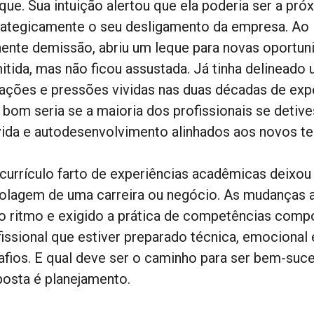
ue. Sua intuição alertou que ela poderia ser a próx
rategicamente o seu desligamento da empresa. Ao 
nente demissão, abriu um leque para novas oportuni
itida, mas não ficou assustada. Já tinha delineado 
tações e pressões vividas nas duas décadas de exp
 bom seria se a maioria dos profissionais se deti
vida e autodesenvolvimento alinhados aos novos t
currículo farto de experiências acadêmicas deixou 
olagem de uma carreira ou negócio. As mudanças 
o ritmo e exigido a prática de competências comp
fissional que estiver preparado técnica, emocional
afios. E qual deve ser o caminho para ser bem-su
posta é planejamento.