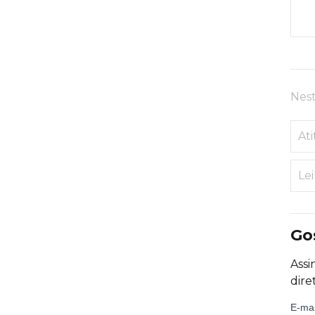
Nest
At
Lei
Go
Assi
dire