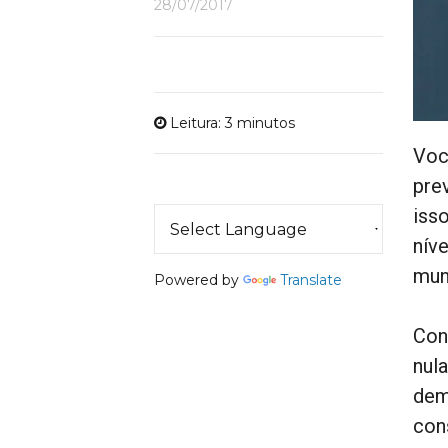
28/07/2017
Leitura: 3 minutos
Voc
pre
iss
nív
mun
Powered by
Translate
Con
nula
dem
con