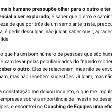
 mais humano pressupõe olhar para o outro e ter
encial a ser explorado
, é saber que o erro é camin
teza de que por trás de um semblante triste, preoc
a, é pedir desculpas, não julgar, saber ouvir, agrade
ilde.
io que há um bom número de pessoas que são hum
deixam levar pelas peculiaridades do “mundo mode
ceber o outro
. Elas se relacionam, mas não se en
nam, mas não recebem sugestões. Julgam, mas nã
a constatação me deixou inquieto, o que me impuls
 empresas sobre a importância de investir no dese
ipes, e encontrei no
Coaching de Equipes uma efic