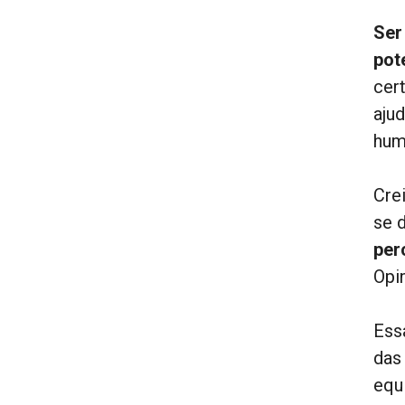
Ser
pot
cer
ajud
hum
Cre
se 
per
Opi
Ess
das
equ