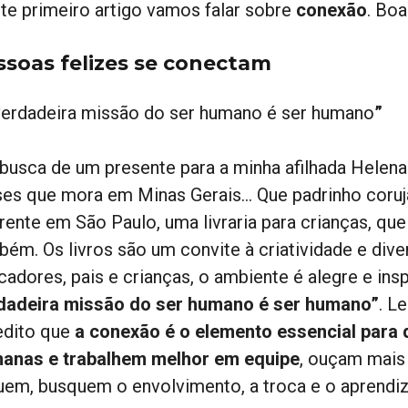
te primeiro artigo vamos falar sobre
conexão
. Boa
ssoas felizes se conectam
verdadeira missão do ser humano é ser humano
”
busca de um presente para a minha afilhada Helena 
es que mora em Minas Gerais… Que padrinho coruja! 
erente em São Paulo, uma livraria para crianças, qu
bém. Os livros são um convite à criatividade e div
adores, pais e crianças, o ambiente é alegre e inspi
dadeira missão do ser humano é ser humano”
. L
edito que
a conexão é o elemento essencial para
anas e trabalhem melhor em equipe
, ouçam mais
guem, busquem o envolvimento, a troca e o aprendi