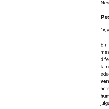
Nes
Pe
“
A 
Em 
mes
dif
tam
educ
ver
acr
hum
jul