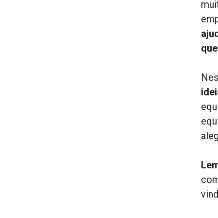
mui
emp
aju
que
Nes
ide
equ
equ
ale
Lem
com
vin