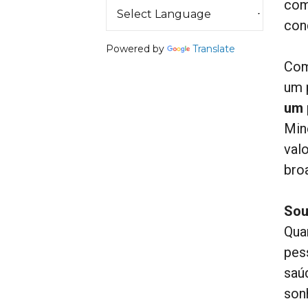
com
con
Powered by
Translate
Com
um 
um 
Min
val
bro
Sou
Qua
pes
saú
son