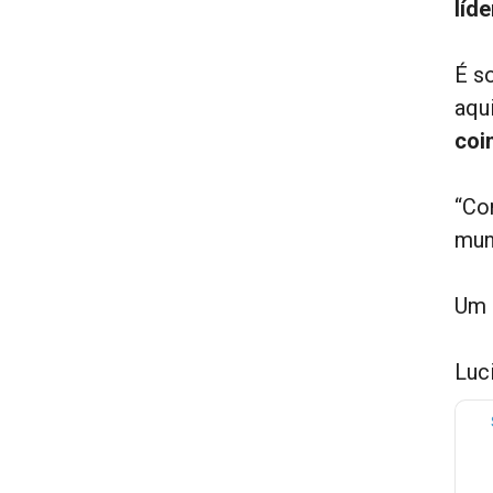
líd
É s
aqui
coi
“Co
mun
Um 
Luc