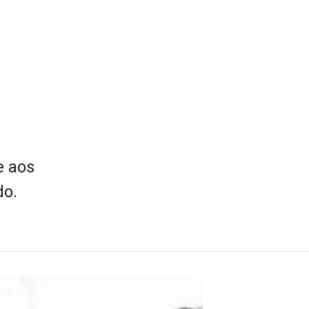
e aos
do.