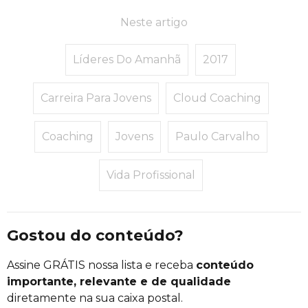
Neste artigo
Líderes Do Amanhã
2017
Carreira Para Jovens
Cloud Coaching
Coaching
Jovens
Paulo Carvalho
Vida Profissional
Gostou do conteúdo?
Assine GRÁTIS nossa lista e receba
conteúdo
importante, relevante e de qualidade
diretamente na sua caixa postal.