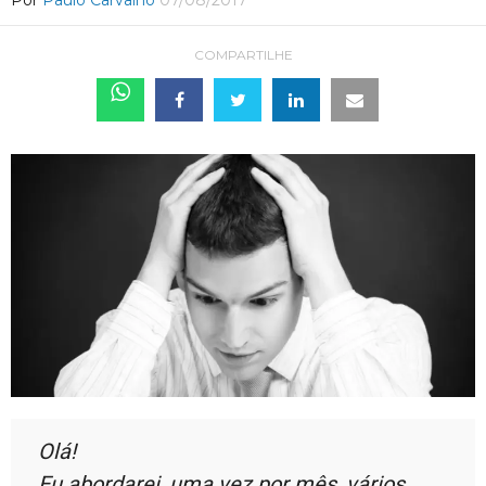
Por
Paulo Carvalho
07/08/2017
COMPARTILHE
Olá!
Eu abordarei, uma vez por mês, vários