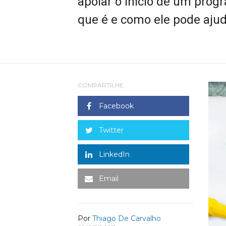
apoiar o início de um pro
que é e como ele pode ajuda
COMPARTILHE
Facebook
Twitter
LinkedIn
Email
Por
Thiago De Carvalho