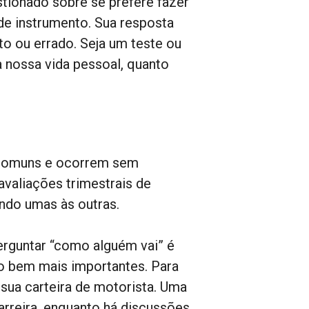
tionado sobre se prefere fazer
e instrumento. Sua resposta
to ou errado. Seja um teste ou
 nossa vida pessoal, quanto
 comuns e ocorrem sem
valiações trimestrais de
ndo umas às outras.
erguntar “como alguém vai” é
o bem mais importantes. Para
r sua carteira de motorista. Uma
arreira, enquanto há discussões