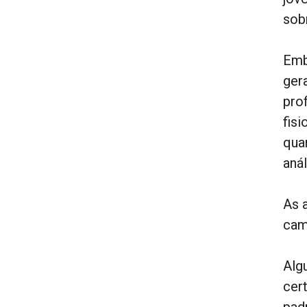
sob
Emb
ger
pro
fis
qua
anál
As 
cam
Alg
cert
pad