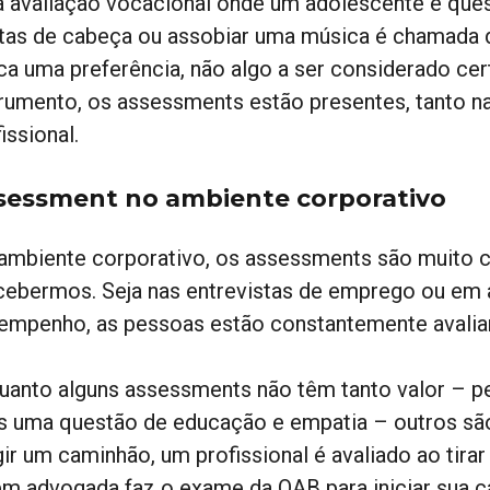
 avaliação vocacional onde um adolescente é ques
tas de cabeça ou assobiar uma música é chamada d
ica uma preferência, não algo a ser considerado cer
trumento, os assessments estão presentes, tanto na
issional.
sessment no ambiente corporativo
ambiente corporativo, os assessments são muito
cebermos. Seja nas entrevistas de emprego ou em a
empenho, as pessoas estão constantemente avalia
uanto alguns assessments não têm tanto valor – p
s uma questão de educação e empatia – outros sã
gir um caminhão, um profissional é avaliado ao tira
em advogada faz o exame da OAB para iniciar sua c