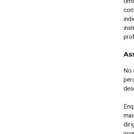
Uma
con
ind
ins
prof
As
No 
per
des
Enq
mai
diri
jov