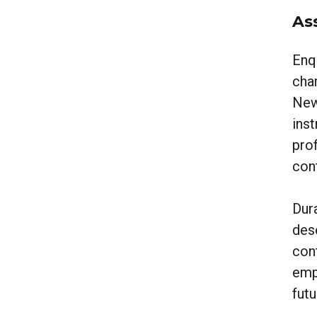
As
Enq
cha
New
ins
pro
con
Dur
des
con
emp
futu