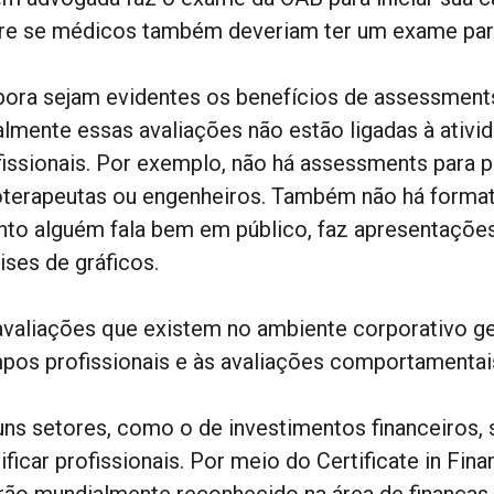
re se médicos também deveriam ter um exame para
ora sejam evidentes os benefícios de assessments
almente essas avaliações não estão ligadas à ativi
fissionais. Por exemplo, não há assessments para p
ioterapeutas ou engenheiros. Também não há formato
nto alguém fala bem em público, faz apresentaçõe
ises de gráficos.
avaliações que existem no ambiente corporativo g
pos profissionais e às avaliações comportamentai
uns setores, como o de investimentos financeiros, 
ificar profissionais. Por meio do Certificate in Fin
rão mundialmente reconhecido na área de finança