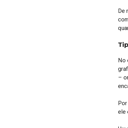
De 
com
qua
Ti
No 
graf
– o
enc
Por
ele