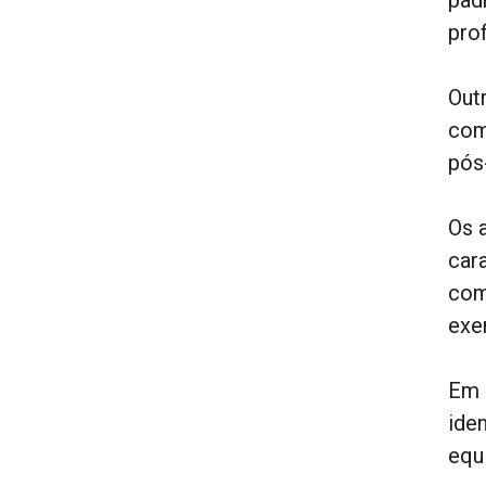
pro
Out
com
pós
Os 
car
com
exe
Em 
ide
equ