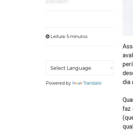
21/07/2017
Leitura: 5 minutos
Ass
ava
per
des
dia 
Powered by
Translate
Qua
faz
(qu
qua