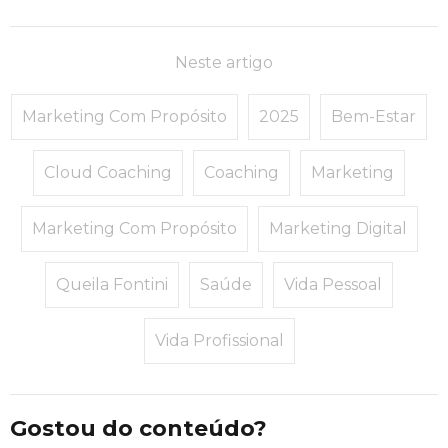
Neste artigo
Marketing Com Propósito
2025
Bem-Estar
Cloud Coaching
Coaching
Marketing
Marketing Com Propósito
Marketing Digital
Queila Fontini
Saúde
Vida Pessoal
Vida Profissional
Gostou do conteúdo?