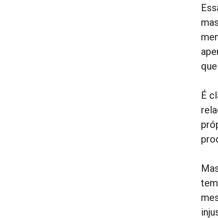
Ess
mas
men
ape
que
É c
rela
pró
prod
Mas
tem
mes
inju