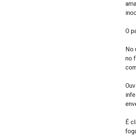
ama
ino
O pa
No 
no f
com
Ouv
inf
env
É c
fog