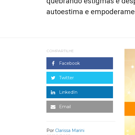
quebrando estigmas e desp
autoestima e empoderame
COMPARTILHE
Facebook
Twitter
LinkedIn
Email
Por
Clarissa Marini