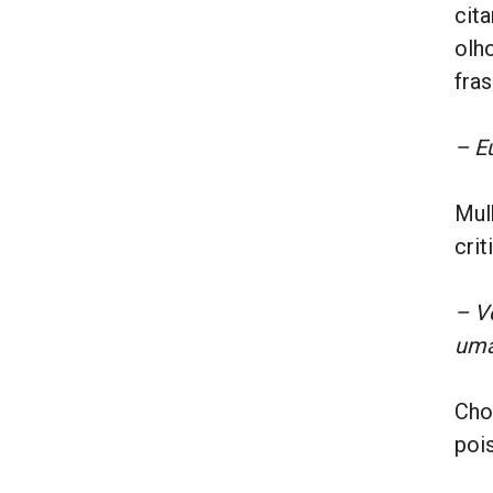
cit
olh
fra
– E
Mul
cri
– V
uma
Cho
poi