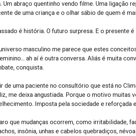
. Um abraço quentinho vendo filme. Uma ligação re
cente de uma criança e o olhar sábio de quem é mai
ssado é história. O futuro surpresa. E o presente é
universo masculino me parece que estes conceito
eminino… ah aí é outra conversa. Aliás é muita conv
bate, conquista.
ir de uma paciente no consultório que está no Cli
eliz, me deixa angustiada. Porque o motivo muitas 
elhecimento. Imposta pela sociedade e reforçada e
laro que mudanças ocorrem, como irritabilidade, fa
achos, insônia, unhas e cabelos quebradiços, névoa 