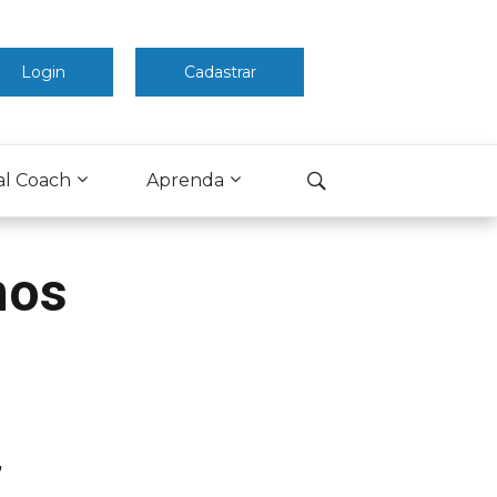
Login
Cadastrar
al Coach
Aprenda
mos
,