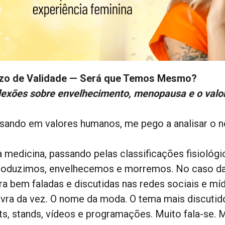
zo de Validade — Será que Temos Mesmo?
lexões sobre envelhecimento, menopausa e o valor
sando em valores humanos, me pego a analisar o n
a medicina, passando pelas classificações fisioló
roduzimos, envelhecemos e morremos. No caso da
ra bem faladas e discutidas nas redes sociais e mí
avra da vez. O nome da moda. O tema mais discutid
ts, stands, vídeos e programações. Muito fala-se. 