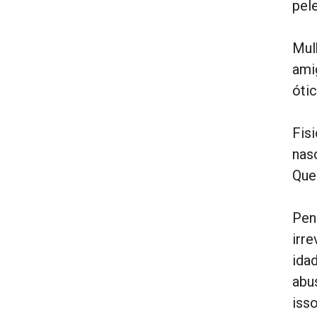
pele
Mul
ami
ótic
Fis
nas
Que
Pen
irr
ida
abu
iss