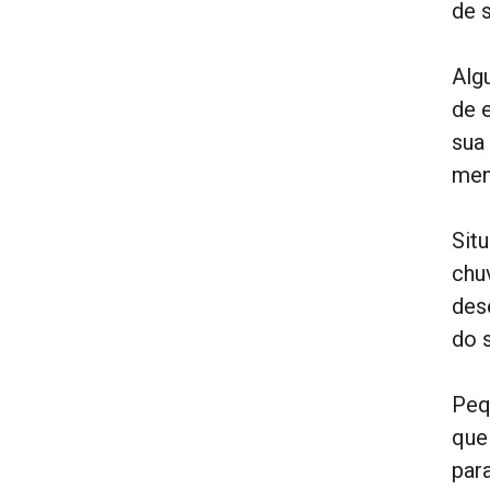
de 
Alg
de e
sua
men
Sit
chu
des
do s
Peq
que
par