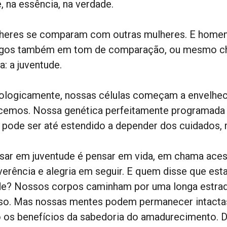
, na essência, na verdade.
heres se comparam com outras mulheres. E home
gos também em tom de comparação, ou mesmo ch
a: a juventude.
iologicamente, nossas células começam a envelh
cemos. Nossa genética perfeitamente programada p
 pode ser até estendido a depender dos cuidados, m
sar em juventude é pensar em vida, em chama acesa
everência e alegria em seguir. E quem disse que es
de? Nossos corpos caminham por uma longa estrada
so. Mas nossas mentes podem permanecer intactas,
o os benefícios da sabedoria do amadurecimento. 