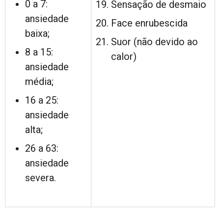
0 a 7:
Sensação de desmaio
ansiedade
Face enrubescida
baixa;
Suor (não devido ao
8 a 15:
calor)
ansiedade
média;
16 a 25:
ansiedade
alta;
26 a 63:
ansiedade
severa.