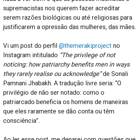
supremacistas nos querem fazer acreditar
serem razões biológicas ou até religiosas para
justificarem a opressão das mulheres, das mães.
Vi um post do perfil
@themerakiproject
no
Instagram intitulado
“The privilege of not
noticing: how patriarchy benefits men in ways
they rarely realise ou acknowledge”
de Sonali
Pamnani Jhabakh. A tradução livre seria: “O
privilégio de não ser notado: como o
patriarcado beneficia os homens de maneiras
que eles raramente se dão conta ou têm
consciência”.
Ao ler esse post, me deparei com questões que