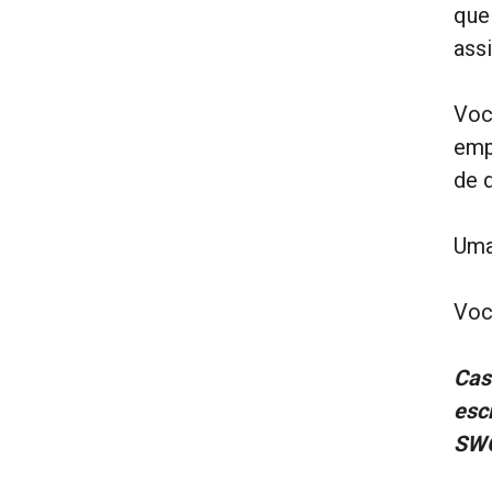
que
ass
Voc
emp
de 
Uma
Voc
Cas
esc
SWO