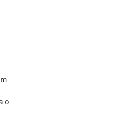
am
a o