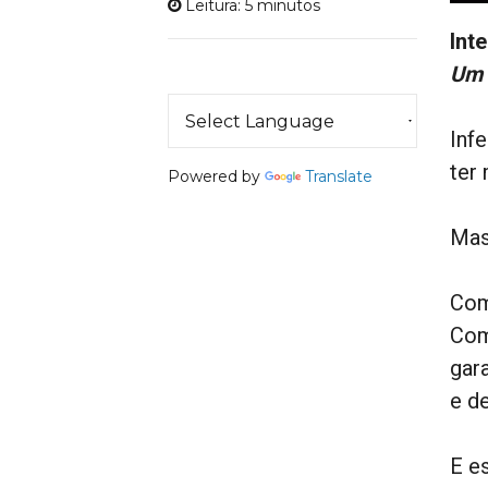
Leitura: 5 minutos
Int
Um 
Inf
ter
Powered by
Translate
Mas
Com
Com
gar
e d
E e