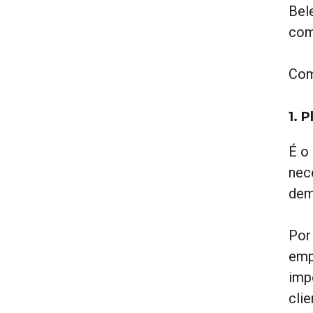
Bel
com
Com
1. 
É o
nec
dem
Por
emp
imp
cli