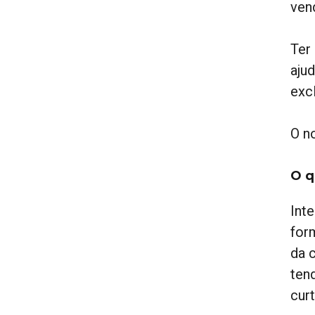
ven
Ter
aju
exc
O n
O q
Int
for
da 
ten
cur