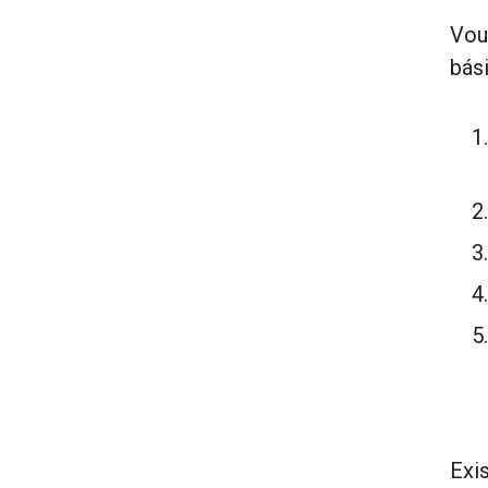
Vou
bás
Exi