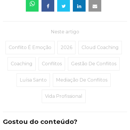
Neste artigo
Conflito É Emoção
2026
Cloud Coaching
Coaching
Conflitos
Gestão De Conflitos
Luísa Santo
Mediação De Conflitos
Vida Profissional
Gostou do conteúdo?