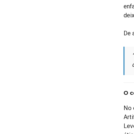
enf
dei
De 
O c
No 
Art
Leve