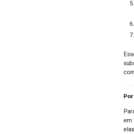
Esse
sub
com
Por
Par
em 
ela