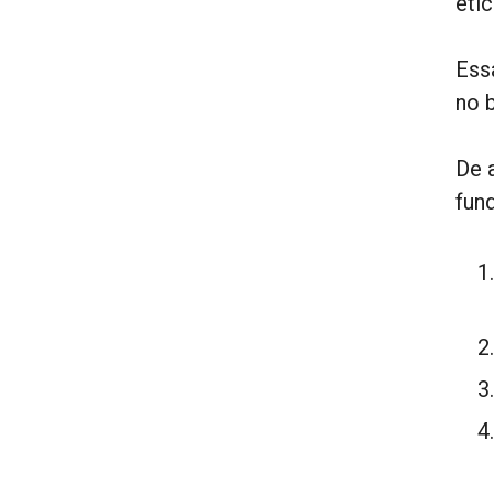
éti
Essa
no 
De 
fun