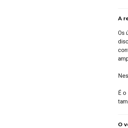
A r
Os 
dis
con
amp
Nes
É o
tam
O v