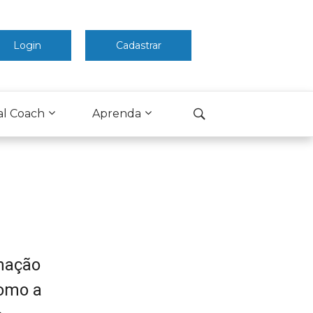
Login
Cadastrar
al Coach
Aprenda
omação
como a