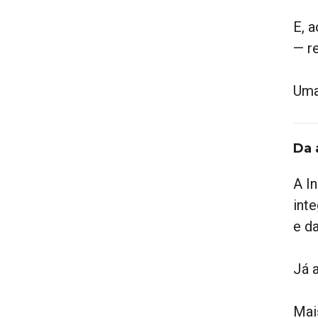
E, 
— r
Uma
Da 
A I
int
e d
Já 
Mai