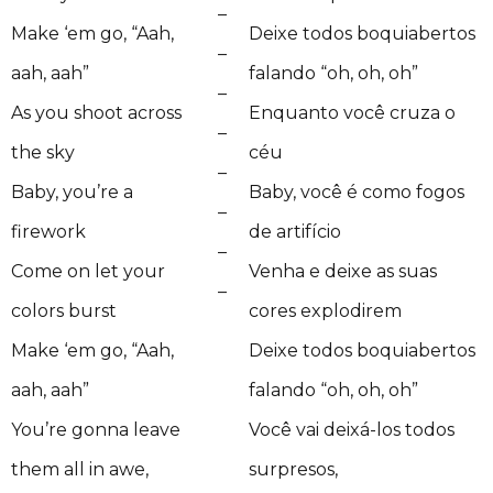
–
Make ‘em go, “Aah,
Deixe todos boquiabertos
–
aah, aah”
falando “oh, oh, oh”
–
As you shoot across
Enquanto você cruza o
–
the sky
céu
–
Baby, you’re a
Baby, você é como fogos
–
firework
de artifício
–
Come on let your
Venha e deixe as suas
–
colors burst
cores explodirem
Make ‘em go, “Aah,
Deixe todos boquiabertos
aah, aah”
falando “oh, oh, oh”
You’re gonna leave
Você vai deixá-los todos
them all in awe,
surpresos,