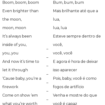
Boom, boom, boom
Bum, bum, bum
Even brighter than
Mais brilhante até que a
the moon,
lua,
moon, moon
lua, lua
It’s always been
Esteve sempre dentro de
inside of you,
você,
–
you, you
você, você
–
And now it’s time to
E agora é hora de deixar
–
let it through
isso aparecer
–
‘Cause baby, you’re a
Pois, baby, você é como
–
firework
fogos de artifício
–
Come on show ‘em
Venha e mostre do que
–
what you’re worth
você é capaz