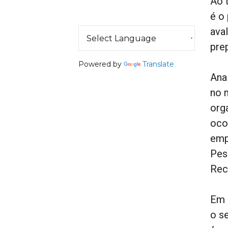
Ao 
é o
ava
pre
Powered by
Translate
Ana
no 
org
oco
emp
Pes
Rec
Em 
o se