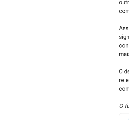
out
com
Ass
sig
con
mai
O d
rel
com
O f