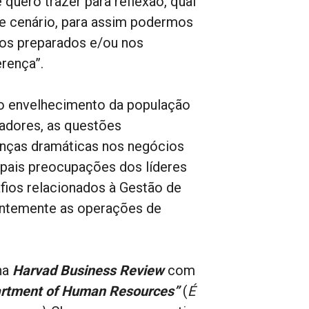
 quero trazer para reflexão, qual
e cenário, para assim podermos
mos preparados e/ou nos
erença”.
, o envelhecimento da população
adores, as questões
anças dramáticas nos negócios
cipais preocupações dos líderes
fios relacionados à Gestão de
entemente as operações de
na
Harvad Business Review
com
epartment of Human Resources”
(
É