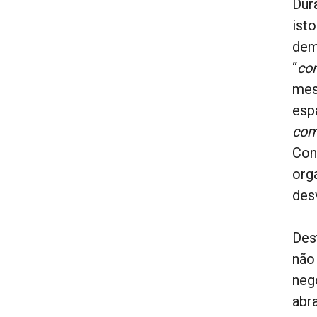
Dur
ist
dem
“
co
mes
esp
com
Con
org
des
Des
não
neg
abr