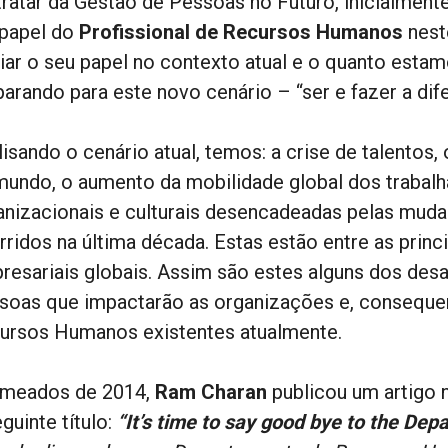
tratar da Gestão de Pessoas no Futuro, inicialmente
 papel do
Profissional de Recursos Humanos
nest
liar o seu papel no contexto atual e o quanto esta
parando para este novo cenário – “ser e fazer a dif
lisando o cenário atual, temos: a crise de talentos
mundo, o aumento da mobilidade global dos trabalh
anizacionais e culturais desencadeadas pelas mud
rridos na última década. Estas estão entre as prin
resariais globais. Assim são estes alguns dos desa
soas que impactarão as organizações e, consequ
ursos Humanos existentes atualmente.
meados de 2014,
Ram Charan
publicou um artigo 
guinte título:
“It’s time to say good bye to the D