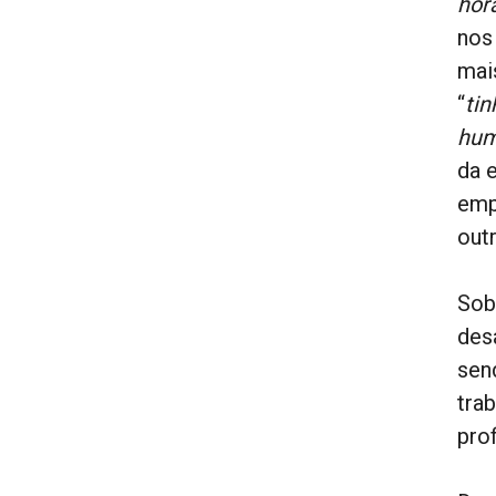
hor
nos
mai
“
tin
hum
da 
emp
out
Sob
des
sen
tra
prof