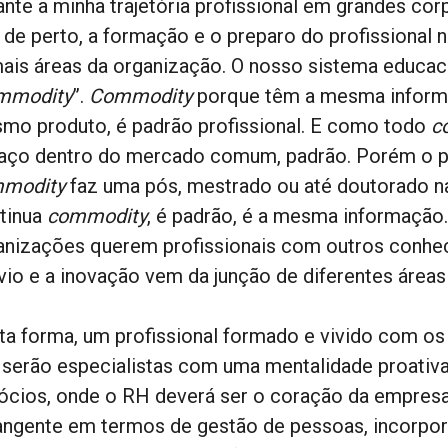
ante a minha trajetória profissional em grandes cor
o de perto, a formação e o preparo do profissional
ais áreas da organização. O nosso sistema educaci
mmodity
”.
Commodity
porque têm a mesma inform
mo produto, é padrão profissional. E como todo
c
aço dentro do mercado comum, padrão. Porém o pro
modity
faz uma pós, mestrado ou até doutorado n
tinua
commodity
, é padrão, é a mesma informação.
anizações querem profissionais com outros conheci
vio e a inovação vem da junção de diferentes área
ta forma, um profissional formado e vivido com 
 serão especialistas com uma mentalidade proativa 
ócios, onde o RH deverá ser o coração da empres
angente em termos de gestão de pessoas, incorpora