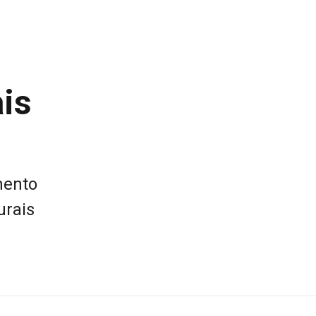
is
mento
urais