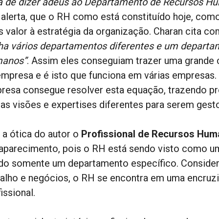
a de dizer adeus ao Departamento de Recursos H
 alerta, que o RH como está constituído hoje, co
s valor à estratégia da organização. Charan cita 
ha vários departamentos diferentes e um departam
anos”
. Assim eles conseguiam trazer uma grande 
empresa e é isto que funciona em várias empresas. 
resa consegue resolver esta equação, trazendo pro
ras visões e expertises diferentes para serem ges
 a ótica do autor o
Profissional de Recursos Hu
aparecimento, pois o RH está sendo visto como um
do somente um departamento específico. Consider
balho e negócios, o RH se encontra em uma encruzi
issional.