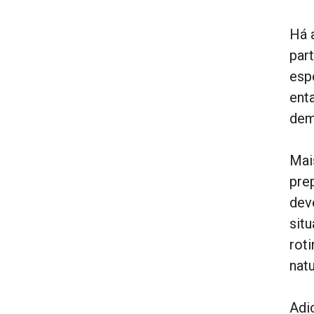
Há a
par
esp
ent
dem
Mai
pre
dev
sit
rot
natu
Adi