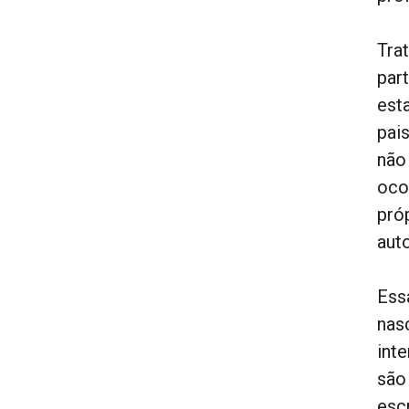
Tra
par
est
pai
não
oco
pró
auto
Ess
nas
int
são
esc