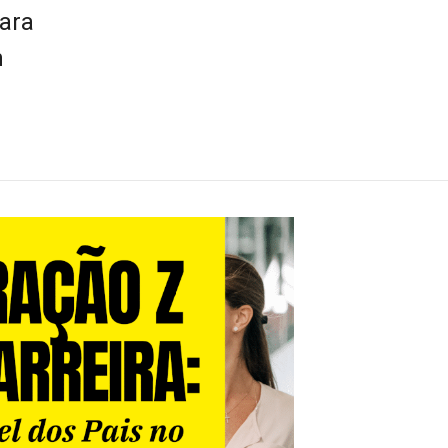
para
m