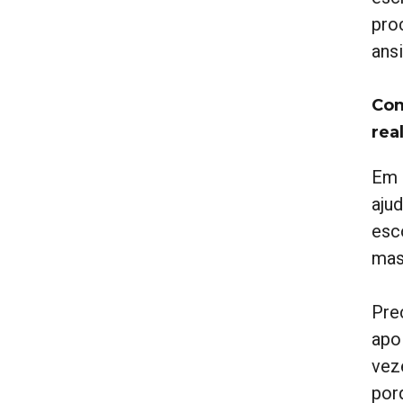
pro
ans
Com
rea
Em 
aju
esc
mas
Pre
apo
vez
por