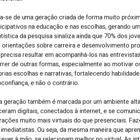
ta-se de uma geração criada de forma muito próxima
ticipativos na educação e nas escolhas, gerando um
atística da pesquisa sinaliza ainda que 70% dos j
s orientações sobre carreira e desenvolvimento prof
 precisa resultar em acompanhá-los nas entrevistas
rrer de outras formas, especialmente ao motivar os 
prias escolhas e narrativas, fortalecendo habilidad
confiança, e não o contrário.
a geração também é marcada por um ambiente altam
ceram digitais, conectados à internet, e se comun
erações muito mais virtuais do que presenciais. F
 imediatistas. Ou seja, da mesma maneira que apre
rever à mão, se relacionam melhor no virtual. As i