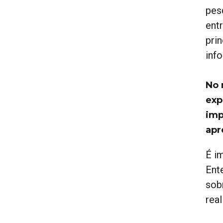
pes
ent
pri
inf
No 
exp
imp
apr
É i
Ent
sob
rea