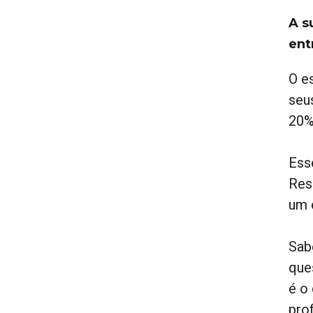
A s
ent
O e
seu
20%
Ess
Res
um 
Sab
que
é o
prof