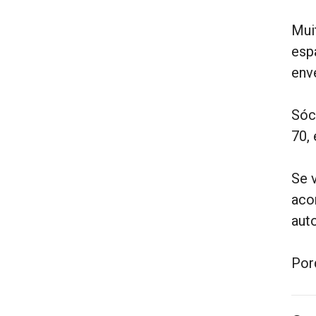
Mui
esp
env
Sóc
70, 
Se 
aco
auto
Por