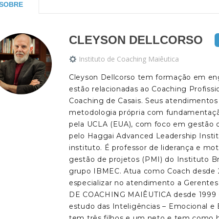
SOBRE
CLEYSON DELLCORSO
Instituto de Coaching Maiêutica
Cleyson Dellcorso tem formação em enge
estão relacionadas ao Coaching Profissi
Coaching de Casais. Seus atendimen
metodologia própria com fundamentação 
pela UCLA (EUA), com foco em gestão de
pelo Haggai Advanced Leadership Instit
instituto. É professor de liderança e m
gestão de projetos (PMI) do Instituto B
grupo IBMEC. Atua como Coach desde 20
especializar no atendimento a Gerentes
DE COACHING MAIÊUTICA desde 1999 e 
estudo das Inteligências – Emocional e E
tem três filhos e um neto e tem como h