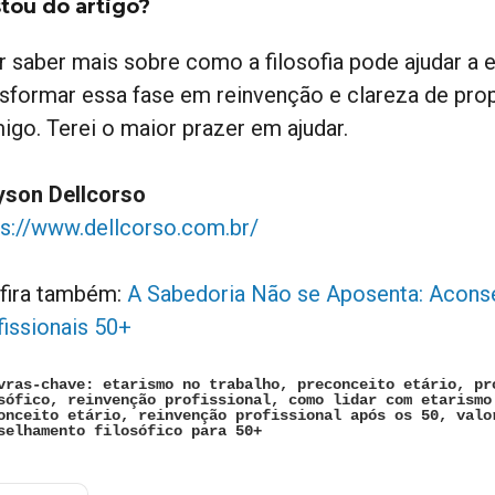
tou do artigo?
r saber mais sobre como a filosofia pode ajudar a e
nsformar essa fase em reinvenção e clareza de pro
igo. Terei o maior prazer em ajudar.
yson Dellcorso
ps://www.dellcorso.com.br/
fira também:
A Sabedoria Não se Aposenta: Aconse
fissionais 50+
vras-chave: etarismo no trabalho, preconceito etário, pr
sófico, reinvenção profissional, como lidar com etarismo
onceito etário, reinvenção profissional após os 50, valo
selhamento filosófico para 50+