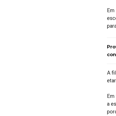
Em 
esc
par
Pro
con
A fi
eta
Em 
a e
por