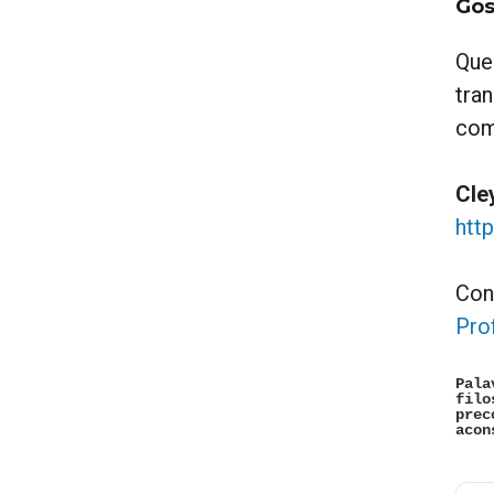
Gos
Que
tra
com
Cle
htt
Con
Pro
Pala
filo
prec
acon