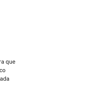
tra que
ico
cada