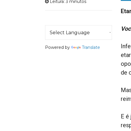
Leitura: 3 minutos
Eta
Voc
Inf
Powered by
Translate
eta
opo
de 
Mas
rei
E é
res