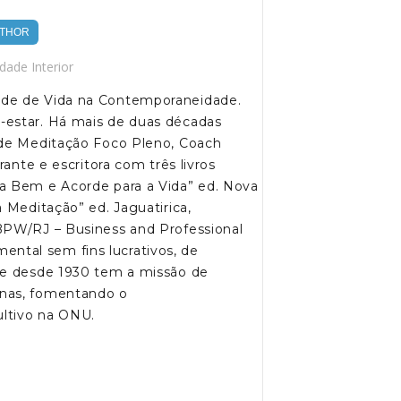
THOR
dade Interior
ade de Vida na Contemporaneidade.
-estar. Há mais de duas décadas
 de Meditação Foco Pleno, Coach
rante e escritora com três livros
a Bem e Acorde para a Vida” ed. Nova
 Meditação” ed. Jaguatirica,
BPW/RJ – Business and Professional
tal sem fins lucrativos, de
ue desde 1930 tem a missão de
inas, fomentando o
ltivo na ONU.