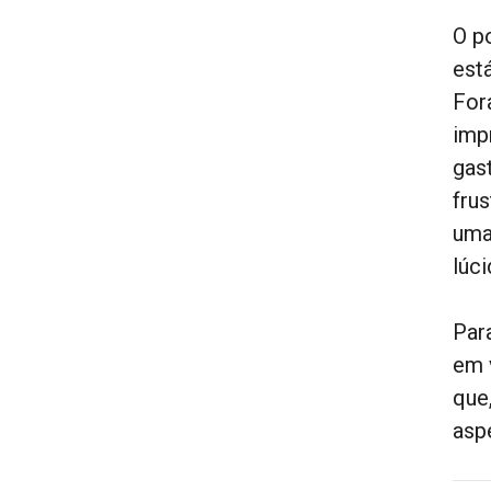
O p
est
For
imp
gas
fru
uma
lúci
Par
em 
que
asp