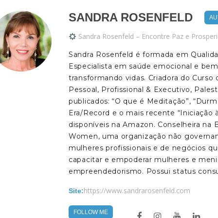
SANDRA ROSENFELD
AU
Sandra Rosenfeld – Encontre Paz e Prosperi
Sandra Rosenfeld é formada em Qualid
Especialista em saúde emocional e bem
transformando vidas. Criadora do Curso
Pessoal, Profissional & Executivo, Palest
publicados: “O que é Meditação”, “Durm
Era/Record e o mais recente “Iniciação à
disponíveis na Amazon. Conselheira na 
Women, uma organização não governamen
mulheres profissionais e de negócios q
capacitar e empoderar mulheres e men
empreendedorismo. Possui status consu
https://www.sandrarosenfeld.com
Site:
FOLLOW ME