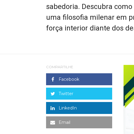
sabedoria. Descubra como 
uma filosofia milenar em prá
força interior diante dos d
COMPARTILHE
Facebook
Twitter
LinkedIn
Email