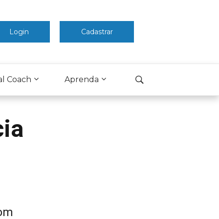
Login
Cadastrar
al Coach
Aprenda
cia
com