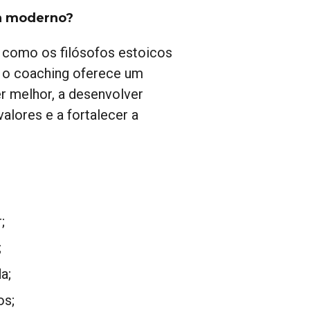
dia moderno?
 como os filósofos estoicos
, o coaching oferece um
r melhor, a desenvolver
valores e a fortalecer a
;
;
a;
os;