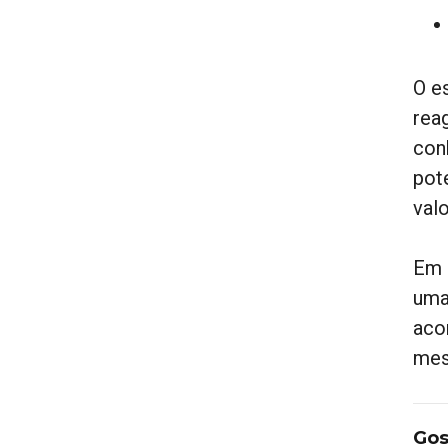
O e
rea
con
pot
valo
Em 
uma
aco
mes
Gos