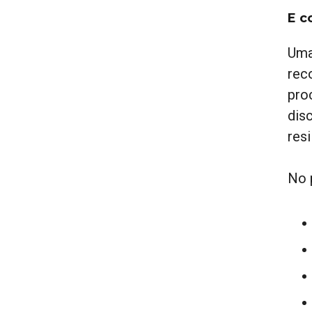
E c
Uma
rec
pro
disc
resi
No 