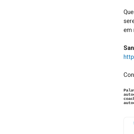
Que
ser
em 
San
htt
Con
Pala
auto
coac
auto