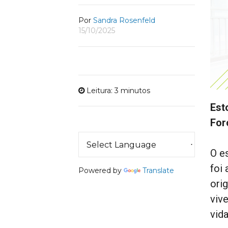
Por
Sandra Rosenfeld
15/10/2025
Leitura: 3 minutos
Est
For
O es
foi
Powered by
Translate
ori
viv
vida