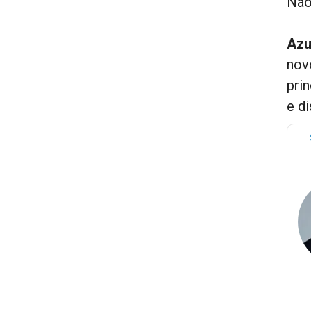
Não
Azu
nov
pri
e di