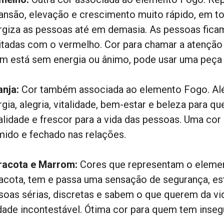
ansão, elevação e crescimento muito rápido, em tod
rgiza as pessoas até em demasia. As pessoas fica
itadas com o vermelho. Cor para chamar a atenção
m está sem energia ou ânimo, pode usar uma peça
anja:
Cor também associada ao elemento Fogo. Alé
gia, alegria, vitalidade, bem-estar e beleza para qu
ialidade e frescor para a vida das pessoas. Uma cor
ímido e fechado nas relações.
racota e Marrom:
Cores que representam o elemen
racota, tem e passa uma sensação de segurança, es
soas sérias, discretas e sabem o que querem da vid
dade incontestável. Ótima cor para quem tem inse