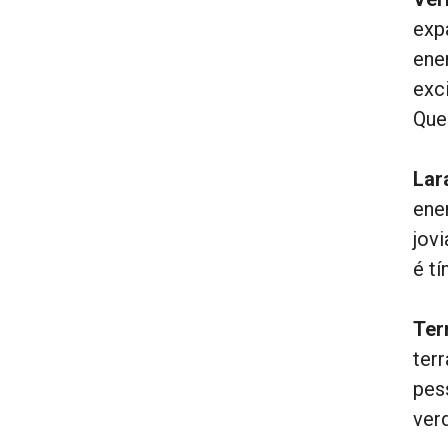
exp
ene
exc
Que
Lar
ener
jov
é t
Ter
ter
pes
ver