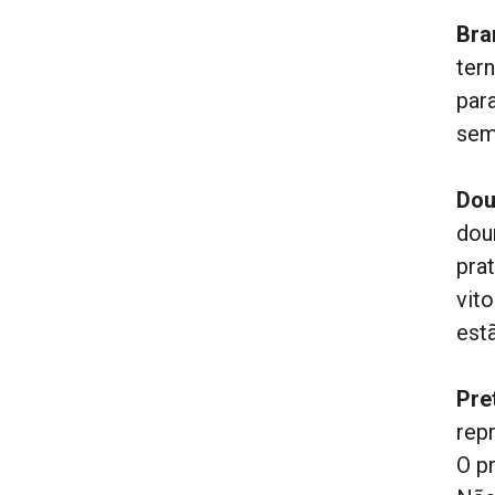
Bra
ter
para
sem 
Dou
dou
pra
vit
est
Pre
rep
O p