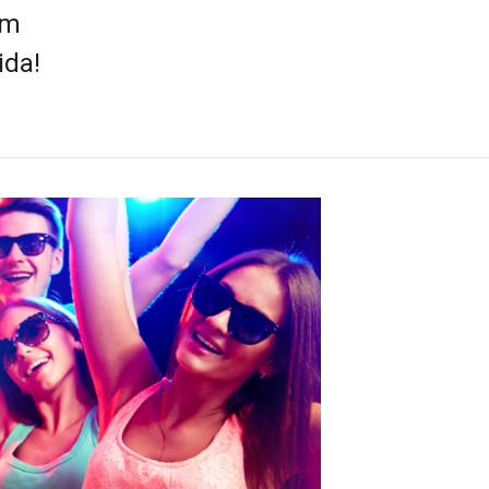
om
ida!