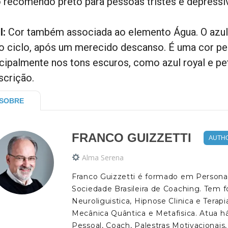
 recomendo preto para pessoas tristes e depressi
l:
Cor também associada ao elemento Água. O azul 
o ciclo, após um merecido descanso. É uma cor pen
ncipalmente nos tons escuros, como azul royal e pe
scrição.
SOBRE
FRANCO GUIZZETTI
AUTH
Alma Serena
Franco Guizzetti é formado em Personal
Sociedade Brasileira de Coaching. Tem
Neuroliguistica, Hipnose Clinica e Tera
Mecânica Quântica e Metafisica. Atua h
Pessoal, Coach, Palestras Motivacionais