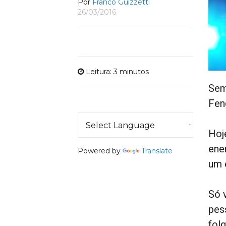
Por
Franco Guizzetti
26/03/2016
Leitura: 3 minutos
Sem
Fen
Hoj
ene
Powered by
Translate
um 
Só 
pes
folg