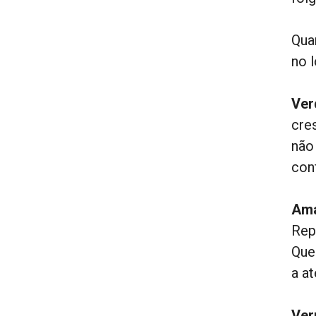
Qua
no l
Ver
cre
não
con
Ama
Rep
Que
a a
Ver