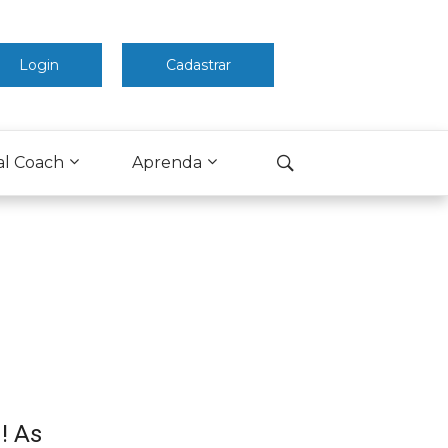
Login
Cadastrar
al Coach
Aprenda
! As