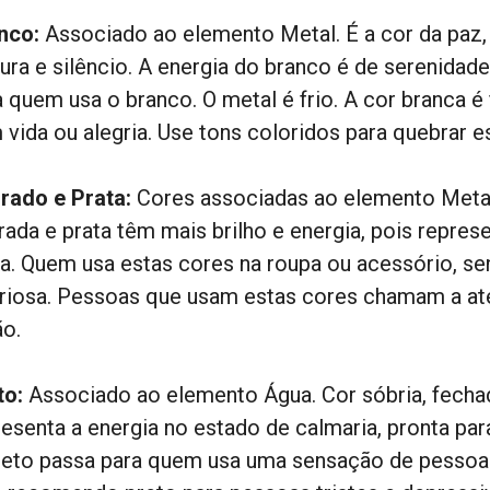
nco:
Associado ao elemento Metal. É a cor da paz, t
nura e silêncio. A energia do branco é de serenidad
 quem usa o branco. O metal é frio. A cor branca é 
vida ou alegria. Use tons coloridos para quebrar es
rado e Prata:
Cores associadas ao elemento Metal.
rada e prata têm mais brilho e energia, pois repre
ta. Quem usa estas cores na roupa ou acessório, se
oriosa. Pessoas que usam estas cores chamam a at
ão.
to:
Associado ao elemento Água. Cor sóbria, fechad
resenta a energia no estado de calmaria, pronta pa
reto passa para quem usa uma sensação de pessoas 