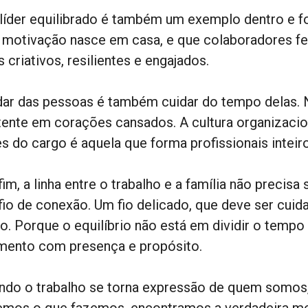
líder equilibrado é também um exemplo dentro e f
 motivação nasce em casa, e que colaboradores fe
 criativos, resilientes e engajados.
dar das pessoas é também cuidar do tempo delas. 
tente em corações cansados. A cultura organizacio
s do cargo é aquela que forma profissionais inteiro
fim, a linha entre o trabalho e a família não preci
fio de conexão. Um fio delicado, que deve ser cuid
to. Porque o equilíbrio não está em dividir o temp
ento com presença e propósito.
ndo o trabalho se torna expressão de quem somos, e
emos o que fazemos, encontramos a verdadeira med