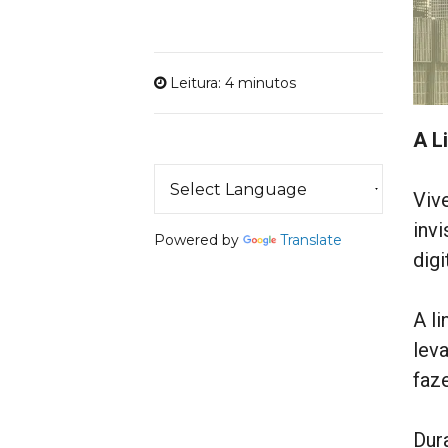
Leitura: 4 minutos
A L
Viv
invi
Powered by
Translate
dig
A li
leva
faze
Dur