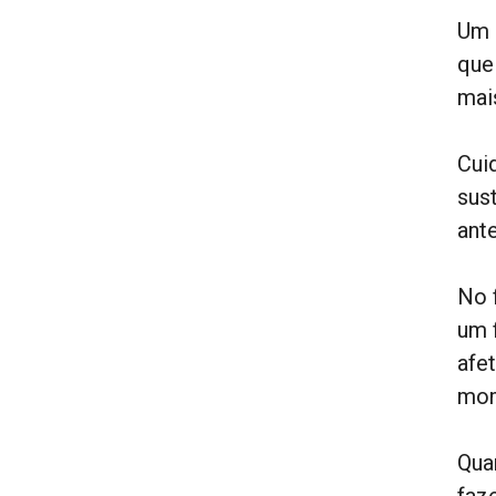
Um 
que
mais
Cui
sus
ante
No 
um 
afe
mom
Qua
faz