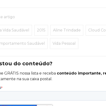
e artigo
a Vida Saudável
2015
Aline Trindade
Cloud Co
mportamento Saudável
Vida Pessoal
stou do conteúdo?
ne GRÁTIS nossa lista e receba
conteúdo importante, r
tamente na sua caixa postal.