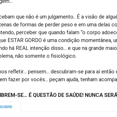
agem…
cebam que não é um julgamento.. É a visão de algu
tenas de formas de perder peso e em uma delas co
tendo, perceber que quando falam “o corpo adoec
que ESTAR GORDO é uma condição momentânea, u
ndo há REAL intenção disso… e que na grande maior
blema, não somente o fisiológico.
os refletir… pensem… descubram-se para aí então
em fazer por vocês… peçam ajuda, tenham acompa
BREM-SE… É QUESTÃO DE SAÚDE! NUNCA SERÁ
SOBRE