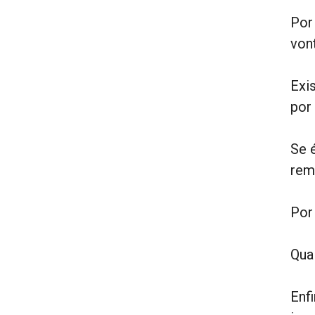
Por
vont
Exi
por
Se 
rem
Por
Qua
Enf