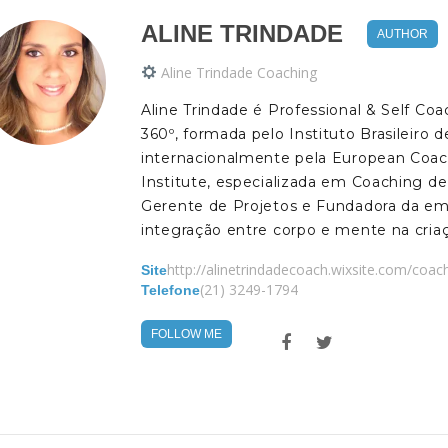
ALINE TRINDADE
AUTHOR
Aline Trindade Coaching
Aline Trindade é Professional & Self Co
360º, formada pelo Instituto Brasileiro
internacionalmente pela European Coach
Institute, especializada em Coaching 
Gerente de Projetos e Fundadora da empr
integração entre corpo e mente na cria
http://alinetrindadecoach.wixsite.com/coach
Site
(21) 3249-1794
Telefone
FOLLOW ME