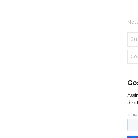
Nest
Su
Co
Go
Assi
dire