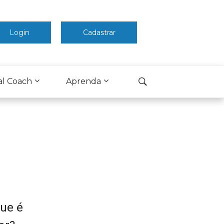
Login
Cadastrar
al Coach
Aprenda
ue é