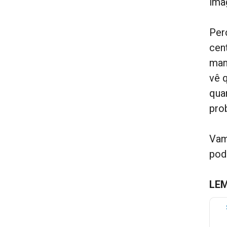
im
Per
cen
man
vê 
qua
pro
Vam
pod
LEM