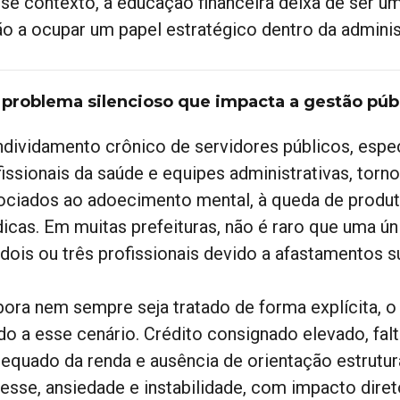
se contexto, a educação financeira deixa de ser 
ão a ocupar um papel estratégico dentro da adminis
problema silencioso que impacta a gestão púb
ndividamento crônico de servidores públicos, espe
fissionais da saúde e equipes administrativas, torn
ociados ao adoecimento mental, à queda de produt
icas. Em muitas prefeituras, não é raro que uma ún
 dois ou três profissionais devido a afastamentos s
ora nem sempre seja tratado de forma explícita, o 
ado a esse cenário. Crédito consignado elevado, fal
dequado da renda e ausência de orientação estrutu
resse, ansiedade e instabilidade, com impacto diret