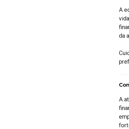
A e
vid
fin
da 
Cuid
pref
Com
A a
fin
emp
for