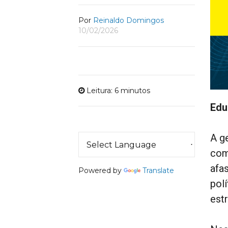
Por
Reinaldo Domingos
10/02/2026
Leitura: 6 minutos
Edu
A g
com
afa
Powered by
Translate
pol
estr