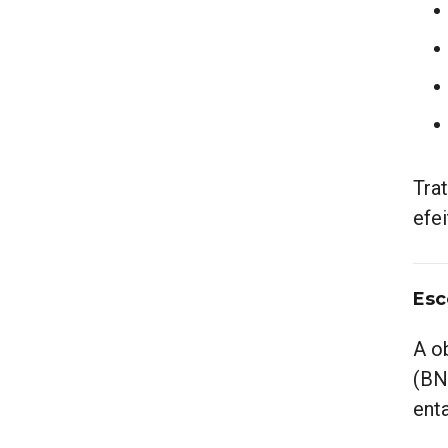
Tra
efei
Esc
A o
(BN
ent