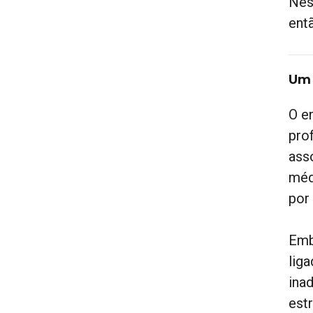
Nes
ent
Um 
O e
pro
ass
méd
por
Emb
lig
ina
est