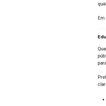
qua
Em 
Edu
Qua
púb
par
Pre
cla