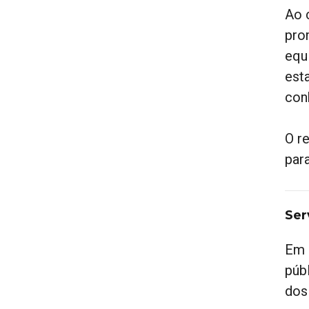
Ao 
pro
equ
est
con
O r
par
Ser
Em 
púb
dos