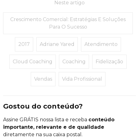
Neste artigo
Crescimento Comercial: Estratégias E Soluções
Para O Sucesso
2017
Adriane Yared
Atendimento
Cloud Coaching
Coaching
Fidelização
Vendas
Vida Profissional
Gostou do conteúdo?
Assine GRÁTIS nossa lista e receba
conteúdo
importante, relevante e de qualidade
diretamente na sua caixa postal.