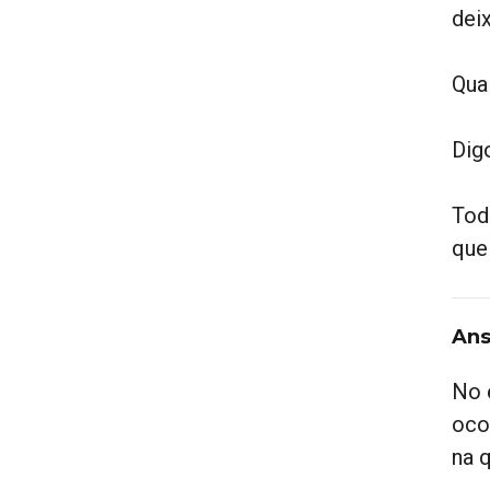
dei
Qual
Dig
Tod
que
Ans
No 
oco
na 