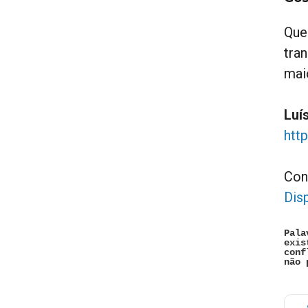
Que
tra
mai
Luí
htt
Con
Dis
Pala
exis
conf
não 