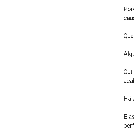
Por
caus
Qua
Alg
Out
aca
Há 
E a
per