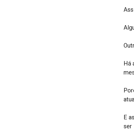
Ass
Alg
Out
Há 
mes
Por
atu
E a
ser