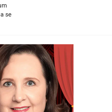
 um
na se