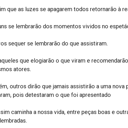
im que as luzes se apagarem todos retornarão à rea
uns se lembrarão dos momentos vividos no espetá
ros sequer se lembrarão do que assistiram.
aqueles que elogiarão o que viram e recomendarã
mos atores.
ém, outros dirão que jamais assistirão a uma nova
aram, pois detestaram o que foi apresentado
ssim caminha a nossa vida, entre peças boas e ou
 lembradas.