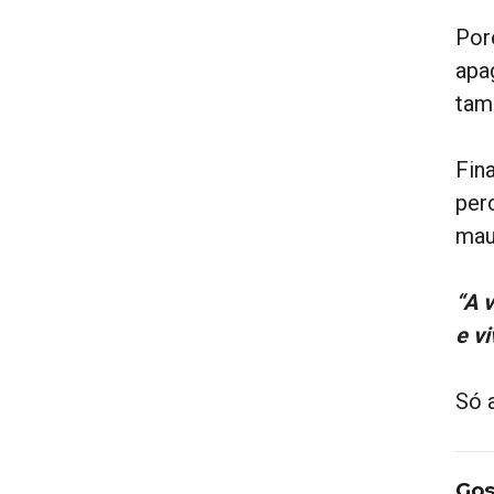
Por
apag
tam
Fin
per
mau
“A 
e v
Só 
Gos