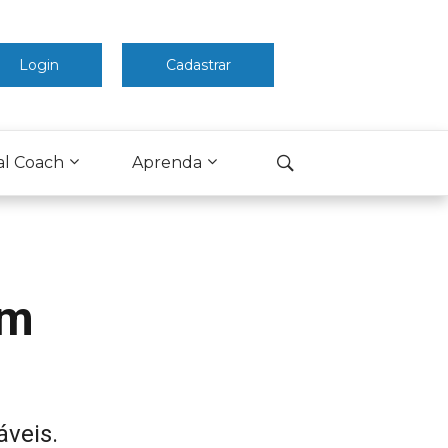
Login
Cadastrar
al Coach
Aprenda
um
áveis.