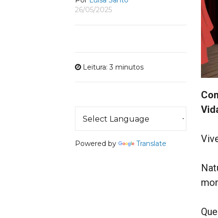
Por
Luísa Santo
26/05/2025
Leitura: 3 minutos
Con
Vid
Viv
Powered by
Translate
Nat
mom
Que