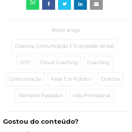
Neste artigo
Oratória, Comunicação E Expressão Verbal
2017
Cloud Coaching
Coaching
Comunicação
Falar Em Público
Oratória
Reinaldo Passadori
Vida Profissional
Gostou do conteúdo?