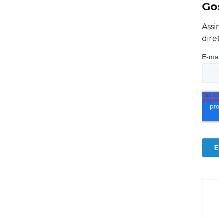
Go
Assi
dire