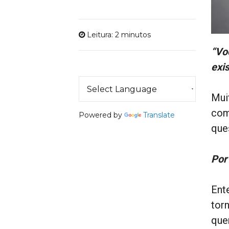
Leitura: 2 minutos
“Vo
exi
Mui
com
Powered by
Translate
que
Por
Ent
tor
que