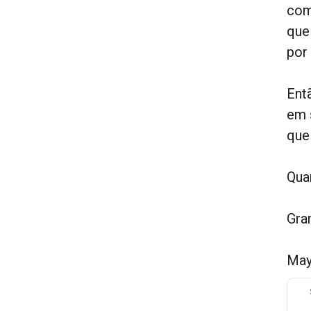
com
que
por
Ent
em 
que
Qua
Gra
May