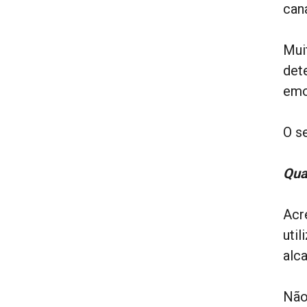
can
Mui
det
emo
O s
Qua
Acr
uti
alca
Não