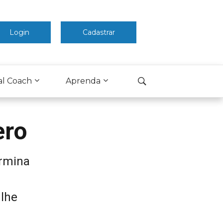
Login
Cadastrar
al Coach
Aprenda
ero
ermina
 lhe