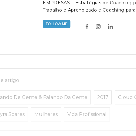
EMPRESAS – Estratégias de Coaching pa
Trabalho e Aprendizado e Coaching para
FOLLOW ME
e artigo
lando De Gente & Falando Da Gente
2017
Cloud 
yra Soares
Mulheres
Vida Profissional