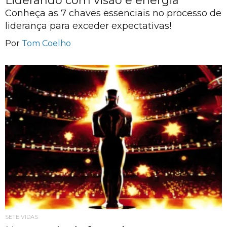
Liderando com visão e energia
Conheça as 7 chaves essenciais no processo de
liderança para exceder expectativas!
Por
Tom Coelho
SETE VIDAS