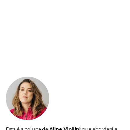
Esta é a coluna de
Aline Viollini
que abordará a