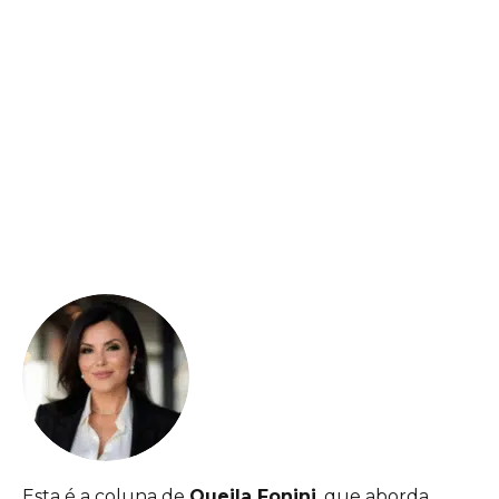
Esta é a coluna de
Queila Fonini
, que aborda